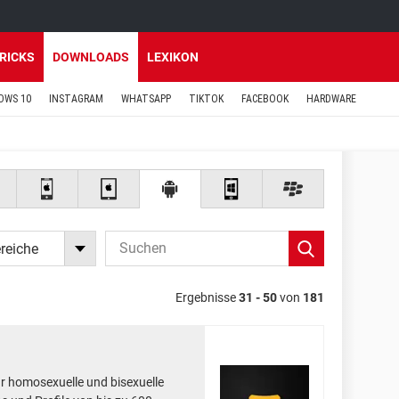
TRICKS
DOWNLOADS
LEXIKON
OWS 10
INSTAGRAM
WHATSAPP
TIKTOK
FACEBOOK
HARDWARE
reiche
Ergebnisse
31 - 50
von
181
für homosexuelle und bisexuelle