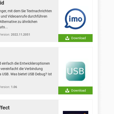
id
nger, mit dem Sie Textnachrichten
 und Videoanrufe durchführen
Alternative zu ähnlichen
ts...
Version:
2022.11.2051
Download
d einfach die Entwickleroptionen
s vereinfacht die Verbindung
a USB. Was bietet USB Debug? Ist
Version:
1.06
Download
ffect