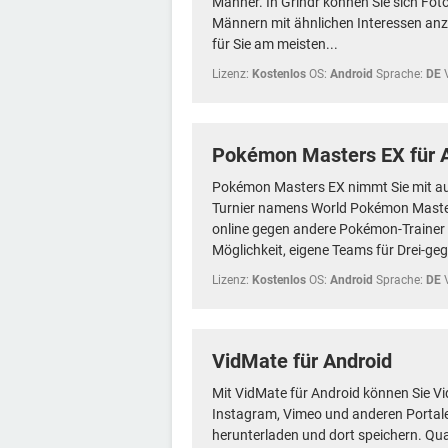
Männer. In Grindr können Sie sich Foto
Männern mit ähnlichen Interessen anz
für Sie am meisten...
Lizenz:
Kostenlos
OS:
Android
Sprache:
DE
Pokémon Masters EX für 
Pokémon Masters EX nimmt Sie mit auf
Turnier namens World Pokémon Master
online gegen andere Pokémon-Trainer a
Möglichkeit, eigene Teams für Drei-geg
Lizenz:
Kostenlos
OS:
Android
Sprache:
DE
VidMate für Android
Mit VidMate für Android können Sie V
Instagram, Vimeo und anderen Portal
herunterladen und dort speichern. Qu