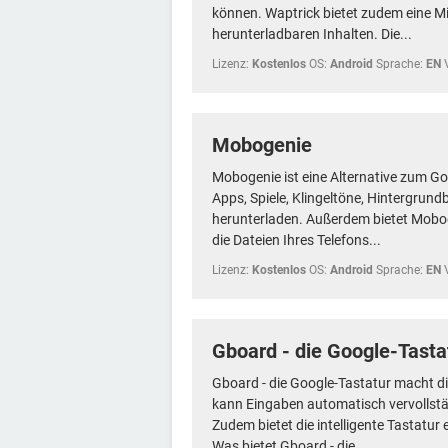
können. Waptrick bietet zudem eine 
herunterladbaren Inhalten. Die...
Lizenz:
Kostenlos
OS:
Android
Sprache:
EN
Mobogenie
Mobogenie ist eine Alternative zum Go
Apps, Spiele, Klingeltöne, Hintergrun
herunterladen. Außerdem bietet Mobog
die Dateien Ihres Telefons...
Lizenz:
Kostenlos
OS:
Android
Sprache:
EN
Gboard - die Google-Tasta
Gboard - die Google-Tastatur macht d
kann Eingaben automatisch vervollstän
Zudem bietet die intelligente Tastatur
Was bietet Gboard - die...