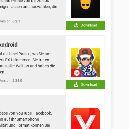
s und Profile von bis zu 600
eigen lassen und auswählen, die
Version:
6.2.1
Download
Android
 die Insel Passio, wo Sie am
s EX teilnehmen. Sie treten
us aller Welt an und haben die
en...
Version:
2.24.0
Download
ideos von YouTube, Facebook,
en auf Ihr Smartphone
alität und Format können Sie