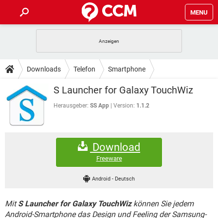
MENU
HOME
SPIELE
STREAMING
TIPPS & TRICKS
Downloads
Telefon
Smartphone
ANDROID
IOS
SPIELE
STREAMING
DOWNLOADS
S Launcher for Galaxy TouchWiz
WINDOWS 10
INSTAGRAM
ANDROID
IOS
WHATSAPP
SPIELE
TIKTOK
STREAMING
Herausgeber:
SS App
Version:
1.1.2
FORUM
WINDOWS 10
INSTAGRAM
FACEBOOK
ANDROID
HARDWARE
IOS
WHATSAPP
SPIELE
TIKTOK
STREAMING
LEXIKON
WINDOWS 10
INSTAGRAM
Download
FACEBOOK
ANDROID
HARDWARE
IOS
WHATSAPP
SPIELE
TIKTOK
STREAMING
Freeware
WINDOWS 10
INSTAGRAM
FACEBOOK
ANDROID
HARDWARE
IOS
Android
-
Deutsch
WHATSAPP
TIKTOK
WINDOWS 10
INSTAGRAM
FACEBOOK
HARDWARE
Mit
S Launcher for Galaxy TouchWiz
können Sie jedem
WHATSAPP
TIKTOK
Android-Smartphone das Design und Feeling der Samsung-