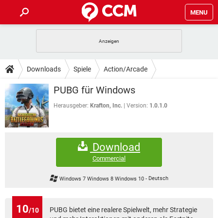
MENU
HOME
SPIELE
STREAMING
TIPPS & TRICKS
Downloads
Spiele
Action/Arcade
ANDROID
IOS
SPIELE
STREAMING
DOWNLOADS
PUBG für Windows
WINDOWS 10
INSTAGRAM
ANDROID
IOS
WHATSAPP
SPIELE
TIKTOK
STREAMING
Herausgeber:
Krafton, Inc.
Version:
1.0.1.0
FORUM
WINDOWS 10
INSTAGRAM
FACEBOOK
ANDROID
HARDWARE
IOS
WHATSAPP
SPIELE
TIKTOK
STREAMING
LEXIKON
WINDOWS 10
INSTAGRAM
Download
FACEBOOK
ANDROID
HARDWARE
IOS
WHATSAPP
SPIELE
TIKTOK
STREAMING
Commercial
WINDOWS 10
INSTAGRAM
FACEBOOK
ANDROID
HARDWARE
IOS
Windows 7 Windows 8 Windows 10
-
Deutsch
WHATSAPP
TIKTOK
WINDOWS 10
INSTAGRAM
FACEBOOK
HARDWARE
WHATSAPP
TIKTOK
10
PUBG bietet eine realere Spielwelt, mehr Strategie
/10