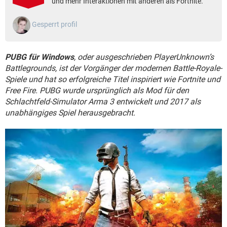
und mehr Interaktionen mit anderen als Fortnite.
FACEBOOK
HARDWARE
Gesperrt profil
PUBG für Windows
, oder ausgeschrieben PlayerUnknown’s
Battlegrounds, ist der Vorgänger der modernen Battle-Royale-
Spiele und hat so erfolgreiche Titel inspiriert wie Fortnite und
Free Fire. PUBG wurde ursprünglich als Mod für den
Schlachtfeld-Simulator Arma 3 entwickelt und 2017 als
unabhängiges Spiel herausgebracht.