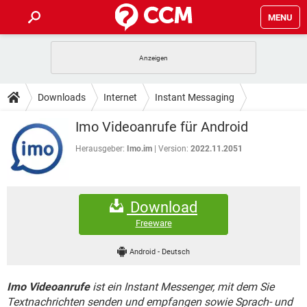
MENU
HOME
SPIELE
STREAMING
TIPPS & TRICKS
Downloads
Internet
Instant Messaging
ANDROID
IOS
SPIELE
STREAMING
DOWNLOADS
Imo Videoanrufe für Android
WINDOWS 10
INSTAGRAM
ANDROID
IOS
WHATSAPP
SPIELE
TIKTOK
STREAMING
Herausgeber:
Imo.im
Version:
2022.11.2051
FORUM
WINDOWS 10
INSTAGRAM
FACEBOOK
ANDROID
HARDWARE
IOS
WHATSAPP
SPIELE
TIKTOK
STREAMING
LEXIKON
WINDOWS 10
INSTAGRAM
Download
FACEBOOK
ANDROID
HARDWARE
IOS
WHATSAPP
SPIELE
TIKTOK
STREAMING
Freeware
WINDOWS 10
INSTAGRAM
FACEBOOK
ANDROID
HARDWARE
IOS
Android
-
Deutsch
WHATSAPP
TIKTOK
WINDOWS 10
INSTAGRAM
FACEBOOK
HARDWARE
Imo Videoanrufe
ist ein Instant Messenger, mit dem Sie
WHATSAPP
TIKTOK
Textnachrichten senden und empfangen sowie Sprach- und