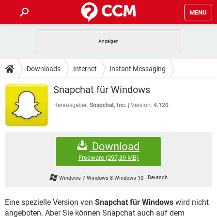
MENU
HOME
SPIELE
STREAMING
TIPPS & TRICKS
Downloads
Internet
Instant Messaging
ANDROID
IOS
SPIELE
STREAMING
DOWNLOADS
Snapchat für Windows
WINDOWS 10
INSTAGRAM
ANDROID
IOS
WHATSAPP
SPIELE
TIKTOK
STREAMING
Herausgeber:
Snapchat, Inc.
Version:
4.120
FORUM
WINDOWS 10
INSTAGRAM
FACEBOOK
ANDROID
HARDWARE
IOS
WHATSAPP
SPIELE
TIKTOK
STREAMING
LEXIKON
WINDOWS 10
INSTAGRAM
Download
FACEBOOK
ANDROID
HARDWARE
IOS
WHATSAPP
SPIELE
TIKTOK
STREAMING
Freeware
(297,89 MB)
WINDOWS 10
INSTAGRAM
FACEBOOK
ANDROID
HARDWARE
IOS
Windows 7 Windows 8 Windows 10
-
Deutsch
WHATSAPP
TIKTOK
WINDOWS 10
INSTAGRAM
FACEBOOK
HARDWARE
Eine spezielle Version von
Snapchat für Windows
wird nicht
WHATSAPP
TIKTOK
angeboten. Aber Sie können Snapchat auch auf dem