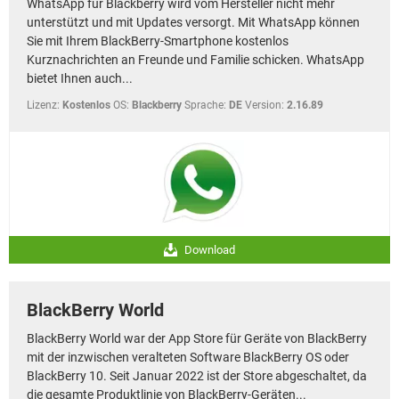
WhatsApp für Blackberry wird vom Hersteller nicht mehr
FACEBOOK
HARDWARE
unterstützt und mit Updates versorgt. Mit WhatsApp können
Sie mit Ihrem BlackBerry-Smartphone kostenlos
Kurznachrichten an Freunde und Familie schicken. WhatsApp
bietet Ihnen auch...
Lizenz:
Kostenlos
OS:
Blackberry
Sprache:
DE
Version:
2.16.89
Download
BlackBerry World
BlackBerry World war der App Store für Geräte von BlackBerry
mit der inzwischen veralteten Software BlackBerry OS oder
BlackBerry 10. Seit Januar 2022 ist der Store abgeschaltet, da
die gesamte Produktlinie von BlackBerry-Geräten...