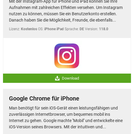
Mit der Instagram-App für iPhone und iPad können Sie Ihre
FACEBOOK
HARDWARE
Aufnahmen mit zahlreichen Effekten versehen. Um Instagram
nutzen zu können, müssen Sie ein Benutzerkonto erstellen.
Danach haben Sie die Möglichkeit, Freunde, die ebenfalls...
Lizenz:
Kostenlos
OS:
iPhone iPad
Sprache:
DE
Version:
118.0
Download
Google Chrome für iPhone
Man benötigt für sein iOS-Gerät einen leistungsfähigen und
zuverlässigen Internetbrowser, um bequemes mobil ins
Internet zu gehen. Google machte ''Mobil'' und entwickelte eine
iOS-Version seines Browsers. Mit der intuitiven und...