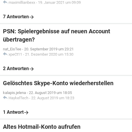
maximillianbexx
-
19. Januar 2021 um 09:09
7 Antworten
PSN: Spielergebnisse auf neuen Account
übertragen?
nat_EisTee
-
20. September 2019 um 23:21
xpeCt11
-
21. Dezember 2020 um 15:30
2 Antworten
Gelöschtes Skype-Konto wiederherstellen
kalapis.jelena
-
22. August 2019 um 18:05
HaykelTech
-
22. August 2019 um 18:23
1 Antwort
Altes Hotmail-Konto aufrufen