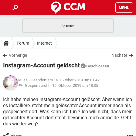
MENU
HOME
SPIELE
STREAMING
TIPPS & TRICKS
Forum
Internet
ANDROID
IOS
SPIELE
STREAMING
DOWNLOADS
Vorherige
Nächste
WINDOWS 10
INSTAGRAM
ANDROID
IOS
Instagram-Account gelöscht
WHATSAPP
SPIELE
TIKTOK
STREAMING
Geschlossen
FORUM
WINDOWS 10
INSTAGRAM
FACEBOOK
ANDROID
HARDWARE
IOS
Milaa
- Geändert am 16. Oktober 2019 um 01:42
WHATSAPP
SPIELE
TIKTOK
STREAMING
LEXIKON
Gesperrt profil -
16. Oktober 2019 um 18:35
WINDOWS 10
INSTAGRAM
FACEBOOK
ANDROID
HARDWARE
IOS
WHATSAPP
SPIELE
TIKTOK
STREAMING
Ich habe meinen Instagram-Account gelöscht. Aber wenn ich
WINDOWS 10
INSTAGRAM
es installiere, steht mein gelöschter Account immer noch als
FACEBOOK
ANDROID
HARDWARE
IOS
gespeichert dort. Was kann ich tun ? Ich will nicht, dass mein
WHATSAPP
TIKTOK
gelöschter Account dort steht, bevor ich mich anmelde. Geht
WINDOWS 10
INSTAGRAM
FACEBOOK
HARDWARE
das wieder weg?
WHATSAPP
TIKTOK