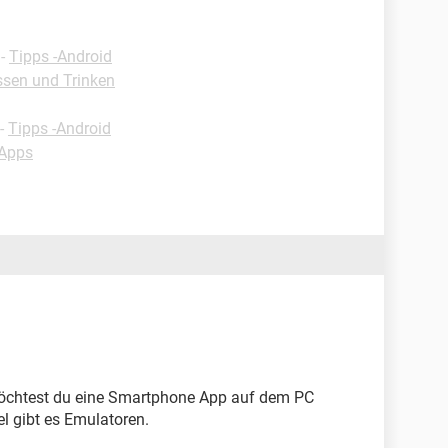
-
Tipps -Android
ssen und Trinken
-
Tipps -Android
-Apps
 Möchtest du eine Smartphone App auf dem PC
el gibt es Emulatoren.