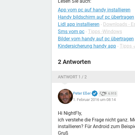
Lesen Sie auch:
App vom pc auf handy installieren
Handy bildschirm auf pc übertragen
Lidl app installieren
-
Downloads - E
Sms vom pc
-
Tipps -Windows
Bilder vom handy auf pc übertragen
Kindersicherung handy app
-
Tipps 
2 Antworten
ANTWORT 1 / 2
Peter Eßer
6.915
1. Februar 2016 um 08:14
Hi NightFly,
ich verstehe die Frage nicht ganz.
installieren? Für Android zum Beispi
Gruß