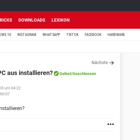
TRICKS
DOWNLOADS
LEXIKON
OWS 10
INSTAGRAM
WHATSAPP
TIKTOK
FACEBOOK
HARDWARE
Nächste
 aus installieren?
Gelöst
/Geschlossen
018 um 04:22
 00:07
stallieren?