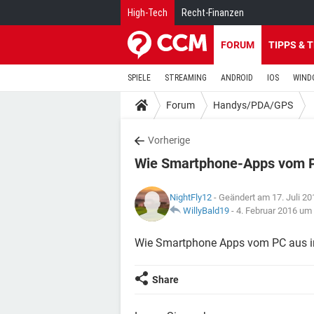
High-Tech
Recht-Finanzen
FORUM
TIPPS & 
SPIELE
STREAMING
ANDROID
IOS
WIND
Forum
Handys/PDA/GPS
Vorherige
Wie Smartphone-Apps vom PC
NightFly12
- Geändert am 17. Juli 2
WillyBald19
-
4. Februar 2016 um
Wie Smartphone Apps vom PC aus in
Share