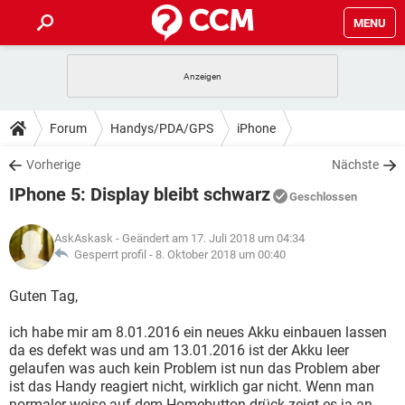
MENU
HOME
SPIELE
STREAMING
TIPPS & TRICKS
Forum
Handys/PDA/GPS
iPhone
ANDROID
IOS
SPIELE
STREAMING
DOWNLOADS
Vorherige
Nächste
WINDOWS 10
INSTAGRAM
ANDROID
IOS
IPhone 5: Display bleibt schwarz
WHATSAPP
SPIELE
TIKTOK
STREAMING
Geschlossen
FORUM
WINDOWS 10
INSTAGRAM
FACEBOOK
ANDROID
HARDWARE
IOS
AskAskask
- Geändert am 17. Juli 2018 um 04:34
WHATSAPP
SPIELE
TIKTOK
STREAMING
LEXIKON
Gesperrt profil -
8. Oktober 2018 um 00:40
WINDOWS 10
INSTAGRAM
FACEBOOK
ANDROID
HARDWARE
IOS
WHATSAPP
SPIELE
TIKTOK
STREAMING
Guten Tag,
WINDOWS 10
INSTAGRAM
FACEBOOK
ANDROID
HARDWARE
IOS
ich habe mir am 8.01.2016 ein neues Akku einbauen lassen
WHATSAPP
TIKTOK
da es defekt was und am 13.01.2016 ist der Akku leer
WINDOWS 10
INSTAGRAM
FACEBOOK
HARDWARE
gelaufen was auch kein Problem ist nun das Problem aber
WHATSAPP
TIKTOK
ist das Handy reagiert nicht, wirklich gar nicht. Wenn man
normaler weise auf dem Homebutton drück zeigt es ja an