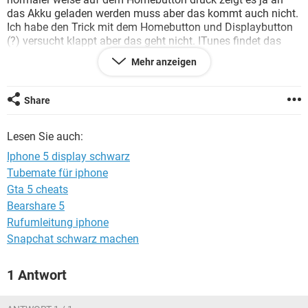
FACEBOOK
HARDWARE
das Akku geladen werden muss aber das kommt auch nicht.
Ich habe den Trick mit dem Homebutton und Displaybutton
(?) versucht klappt aber das geht nicht. ITunes findet das
Handy auch nicht und eine Garantie habe ich auch nicht
Mehr anzeigen
mehr.
Vielen Dank für die Hilfe im voraus.
Share
Lesen Sie auch:
Iphone 5 display schwarz
Tubemate für iphone
Gta 5 cheats
Bearshare 5
Rufumleitung iphone
Snapchat schwarz machen
1 Antwort