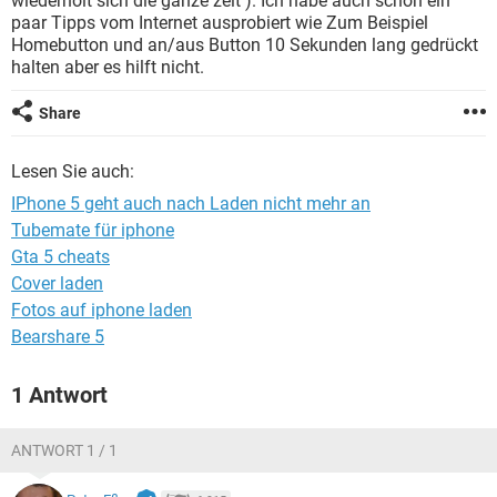
wiederholt sich die ganze zeit ). Ich habe auch schon ein
FACEBOOK
HARDWARE
paar Tipps vom Internet ausprobiert wie Zum Beispiel
Homebutton und an/aus Button 10 Sekunden lang gedrückt
halten aber es hilft nicht.
Share
Lesen Sie auch:
IPhone 5 geht auch nach Laden nicht mehr an
Tubemate für iphone
Gta 5 cheats
Cover laden
Fotos auf iphone laden
Bearshare 5
1 Antwort
ANTWORT 1 / 1