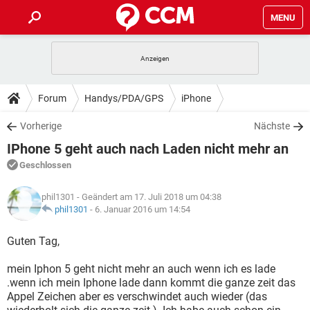
MENU
HOME
SPIELE
STREAMING
TIPPS & TRICKS
Forum
Handys/PDA/GPS
iPhone
ANDROID
IOS
SPIELE
STREAMING
DOWNLOADS
Vorherige
Nächste
WINDOWS 10
INSTAGRAM
ANDROID
IOS
IPhone 5 geht auch nach Laden nicht mehr an
WHATSAPP
SPIELE
TIKTOK
STREAMING
FORUM
WINDOWS 10
INSTAGRAM
Geschlossen
FACEBOOK
ANDROID
HARDWARE
IOS
WHATSAPP
SPIELE
TIKTOK
STREAMING
LEXIKON
WINDOWS 10
phil1301
- Geändert am 17. Juli 2018 um 04:38
INSTAGRAM
FACEBOOK
ANDROID
HARDWARE
IOS
phil1301
-
6. Januar 2016 um 14:54
WHATSAPP
SPIELE
TIKTOK
STREAMING
WINDOWS 10
INSTAGRAM
Guten Tag,
FACEBOOK
ANDROID
HARDWARE
IOS
WHATSAPP
TIKTOK
mein Iphon 5 geht nicht mehr an auch wenn ich es lade
WINDOWS 10
INSTAGRAM
FACEBOOK
HARDWARE
.wenn ich mein Iphone lade dann kommt die ganze zeit das
WHATSAPP
TIKTOK
Appel Zeichen aber es verschwindet auch wieder (das