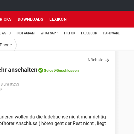
TRICKS
DOWNLOADS
LEXIKON
OWS 10
INSTAGRAM
WHATSAPP
TIKTOK
FACEBOOK
HARDWARE
iPhone
Nächste
ehr anschalten
Gelöst
/Geschlossen
18 um 05:53
42
rieren wollen da die ladebuchse nicht mehr richtig
fhörer Anschluss ( hören geht der Rest nicht , liegt