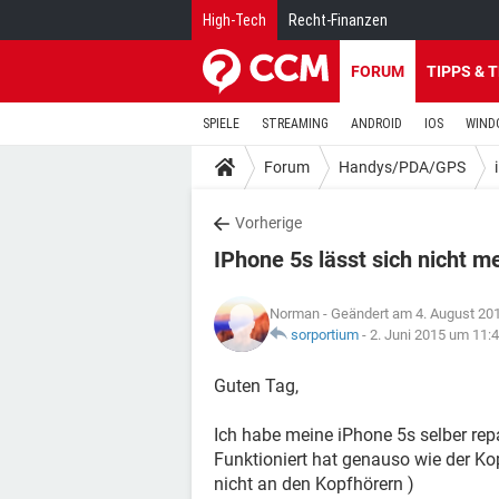
High-Tech
Recht-Finanzen
FORUM
TIPPS & 
SPIELE
STREAMING
ANDROID
IOS
WIND
Forum
Handys/PDA/GPS
Vorherige
IPhone 5s lässt sich nicht m
Norman
- Geändert am 4. August 20
sorportium
-
2. Juni 2015 um 11:
Guten Tag,
Ich habe meine iPhone 5s selber repa
Funktioniert hat genauso wie der Kop
nicht an den Kopfhörern )