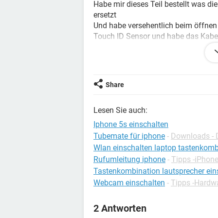
Habe mir dieses Teil bestellt was di
ersetzt
Und habe versehentlich beim öffnen 
Touch ID Sensor und habe das Kabe
Wie mir bekannt ist funktioniert das
ladebuchse ausgetauscht und auf di
Zusammenbau geht das iPhone nicht
Beleuchtung an wenn man es an Stro
Share
abständen.
Also hab ich das " vermeintliche def
Lesen Sie auch:
wieder aber es hat jetzt immer noch
Weis jemand ob die Touch ID zwingen
Iphone 5s einschalten
Tubemate für iphone
-
Downloads - 
Danke im Voraus
Wlan einschalten laptop tastenkomb
Norman
Rufumleitung iphone
-
Tipps -iPhon
Tastenkombination lautsprecher ein
Webcam einschalten
-
Tipps -Hardw
2 Antworten