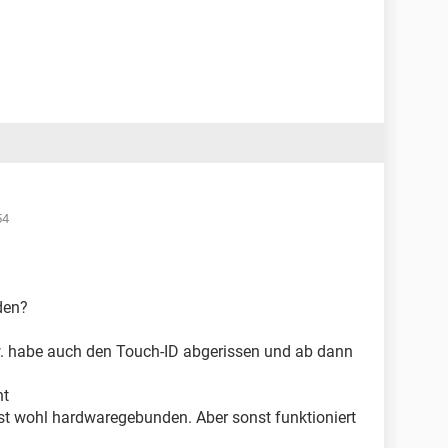
54
den?
zw. habe auch den Touch-ID abgerissen und ab dann
ht
 Ist wohl hardwaregebunden. Aber sonst funktioniert