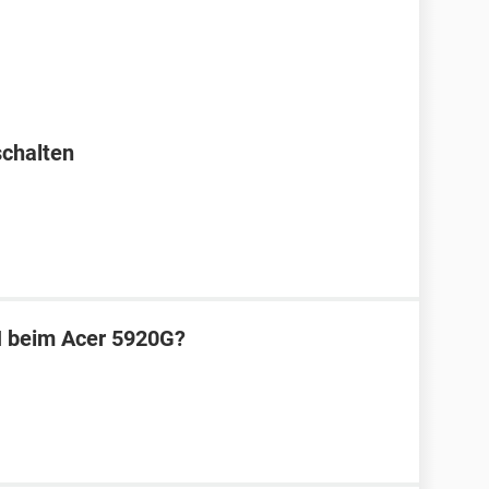
schalten
N beim Acer 5920G?