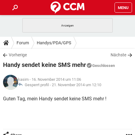
MENU
HOME
SPIELE
STREAMING
TIPPS & TRICKS
Forum
Handys/PDA/GPS
ANDROID
IOS
SPIELE
STREAMING
DOWNLOADS
Vorherige
Nächste
WINDOWS 10
INSTAGRAM
ANDROID
IOS
Handy sendet keine SMS mehr
WHATSAPP
SPIELE
TIKTOK
STREAMING
Geschlossen
FORUM
WINDOWS 10
INSTAGRAM
FACEBOOK
ANDROID
HARDWARE
IOS
kasim
- 16. November 2014 um 11:06
WHATSAPP
SPIELE
TIKTOK
STREAMING
LEXIKON
Gesperrt profil -
21. November 2014 um 12:10
WINDOWS 10
INSTAGRAM
FACEBOOK
ANDROID
HARDWARE
IOS
WHATSAPP
SPIELE
TIKTOK
STREAMING
Guten Tag, mein Handy sendet keine SMS mehr !
WINDOWS 10
INSTAGRAM
FACEBOOK
ANDROID
HARDWARE
IOS
WHATSAPP
TIKTOK
WINDOWS 10
INSTAGRAM
FACEBOOK
HARDWARE
WHATSAPP
TIKTOK