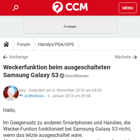
MENU
HOME
SPIELE
STREAMING
TIPPS & TRICKS
Forum
Handys/PDA/GPS
ANDROID
IOS
SPIELE
STREAMING
DOWNLOADS
Vorherige
Nächste
WINDOWS 10
INSTAGRAM
ANDROID
IOS
Weckerfunktion beim ausgeschalteten
WHATSAPP
SPIELE
TIKTOK
STREAMING
FORUM
WINDOWS 10
INSTAGRAM
Samsung Galaxy S3
Geschlossen
FACEBOOK
ANDROID
HARDWARE
IOS
WHATSAPP
SPIELE
TIKTOK
STREAMING
LEXIKON
WINDOWS 10
INSTAGRAM
laxy
- Geändert am 8. November 2018 um 04:06
FACEBOOK
ANDROID
HARDWARE
IOS
jedtheboss
-
3. Januar 2013 um 09:58
WHATSAPP
SPIELE
TIKTOK
STREAMING
WINDOWS 10
INSTAGRAM
Hallo,
FACEBOOK
ANDROID
HARDWARE
IOS
WHATSAPP
TIKTOK
WINDOWS 10
INSTAGRAM
Im Geegensatz zu anderen Smartphones und Handies, die
FACEBOOK
HARDWARE
Wecker-Funtion funktioniert bei Samsung Galaxy S3 nicht,
WHATSAPP
TIKTOK
wenn das letzte ausgeschaltet wäre.