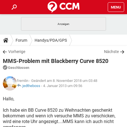
MENU
HOME
SPIELE
STREAMING
TIPPS & TRICKS
Forum
Handys/PDA/GPS
ANDROID
IOS
SPIELE
STREAMING
DOWNLOADS
Vorherige
Nächste
WINDOWS 10
INSTAGRAM
ANDROID
IOS
MMS-Problem mit Blackberry Curve 8520
WHATSAPP
SPIELE
TIKTOK
STREAMING
FORUM
WINDOWS 10
INSTAGRAM
Geschlossen
FACEBOOK
ANDROID
HARDWARE
IOS
WHATSAPP
SPIELE
TIKTOK
STREAMING
LEXIKON
WINDOWS 10
fremlin
- Geändert am 8. November 2018 um 03:48
INSTAGRAM
FACEBOOK
ANDROID
HARDWARE
IOS
jedtheboss
-
4. Januar 2013 um 09:56
WHATSAPP
SPIELE
TIKTOK
STREAMING
WINDOWS 10
INSTAGRAM
Hallo,
FACEBOOK
ANDROID
HARDWARE
IOS
WHATSAPP
TIKTOK
Ich habe ein BB Curve 8520 zu Weihnachten geschenkt
WINDOWS 10
INSTAGRAM
FACEBOOK
HARDWARE
bekommen und wenn ich versuche MMS zu verschicken,
WHATSAPP
TIKTOK
wird eine rote Uhr angezeigt....MMS kann ich auch nicht