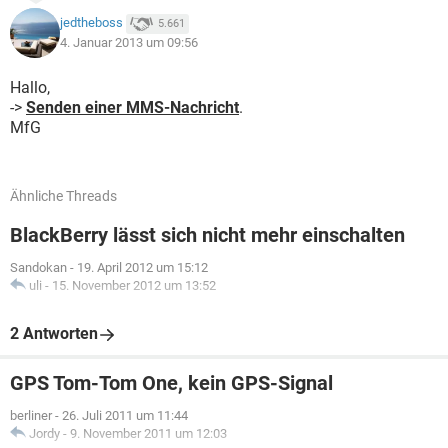
jedtheboss
5.661
4. Januar 2013 um 09:56
Hallo,
->
Senden einer MMS-Nachricht
.
MfG
Ähnliche Threads
BlackBerry lässt sich nicht mehr einschalten
Sandokan
-
19. April 2012 um 15:12
uli
-
15. November 2012 um 13:52
2 Antworten
GPS Tom-Tom One, kein GPS-Signal
berliner
-
26. Juli 2011 um 11:44
Jordy
-
9. November 2011 um 12:03