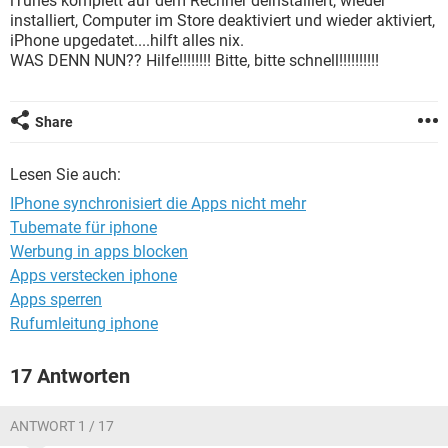
iTunes komplett auf dem Rechner deinstalliert, wieder
FACEBOOK
HARDWARE
installiert, Computer im Store deaktiviert und wieder aktiviert,
iPhone upgedatet....hilft alles nix.
WAS DENN NUN?? Hilfe!!!!!!!! Bitte, bitte schnell!!!!!!!!!!
Share
Lesen Sie auch:
IPhone synchronisiert die Apps nicht mehr
Tubemate für iphone
Werbung in apps blocken
Apps verstecken iphone
Apps sperren
Rufumleitung iphone
17 Antworten
ANTWORT 1 / 17