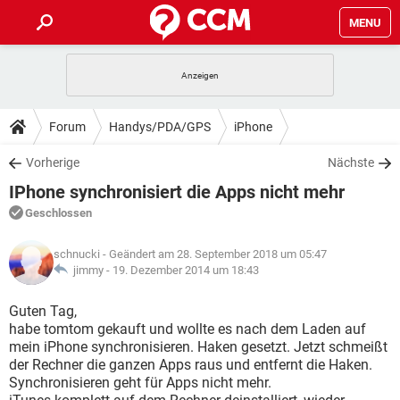
MENU
HOME
SPIELE
STREAMING
TIPPS & TRICKS
Forum
Handys/PDA/GPS
iPhone
ANDROID
IOS
SPIELE
STREAMING
DOWNLOADS
Vorherige
Nächste
WINDOWS 10
INSTAGRAM
ANDROID
IOS
IPhone synchronisiert die Apps nicht mehr
WHATSAPP
SPIELE
TIKTOK
STREAMING
FORUM
WINDOWS 10
INSTAGRAM
Geschlossen
FACEBOOK
ANDROID
HARDWARE
IOS
WHATSAPP
SPIELE
TIKTOK
STREAMING
LEXIKON
WINDOWS 10
schnucki
- Geändert am 28. September 2018 um 05:47
INSTAGRAM
FACEBOOK
ANDROID
HARDWARE
IOS
jimmy -
19. Dezember 2014 um 18:43
WHATSAPP
SPIELE
TIKTOK
STREAMING
WINDOWS 10
INSTAGRAM
Guten Tag,
FACEBOOK
ANDROID
HARDWARE
IOS
habe tomtom gekauft und wollte es nach dem Laden auf
WHATSAPP
TIKTOK
mein iPhone synchronisieren. Haken gesetzt. Jetzt schmeißt
WINDOWS 10
INSTAGRAM
FACEBOOK
HARDWARE
der Rechner die ganzen Apps raus und entfernt die Haken.
WHATSAPP
TIKTOK
Synchronisieren geht für Apps nicht mehr.