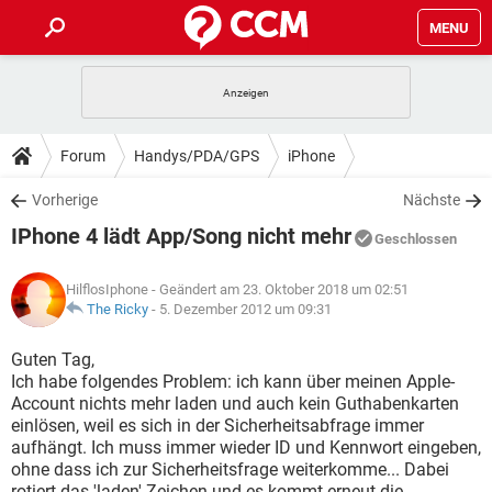
MENU
HOME
SPIELE
STREAMING
TIPPS & TRICKS
Forum
Handys/PDA/GPS
iPhone
ANDROID
IOS
SPIELE
STREAMING
DOWNLOADS
Vorherige
Nächste
WINDOWS 10
INSTAGRAM
ANDROID
IOS
IPhone 4 lädt App/Song nicht mehr
WHATSAPP
SPIELE
TIKTOK
STREAMING
Geschlossen
FORUM
WINDOWS 10
INSTAGRAM
FACEBOOK
ANDROID
HARDWARE
IOS
HilflosIphone
- Geändert am 23. Oktober 2018 um 02:51
WHATSAPP
SPIELE
TIKTOK
STREAMING
LEXIKON
The Ricky
-
5. Dezember 2012 um 09:31
WINDOWS 10
INSTAGRAM
FACEBOOK
ANDROID
HARDWARE
IOS
WHATSAPP
SPIELE
TIKTOK
STREAMING
Guten Tag,
WINDOWS 10
INSTAGRAM
Ich habe folgendes Problem: ich kann über meinen Apple-
FACEBOOK
ANDROID
HARDWARE
IOS
Account nichts mehr laden und auch kein Guthabenkarten
WHATSAPP
TIKTOK
einlösen, weil es sich in der Sicherheitsabfrage immer
WINDOWS 10
INSTAGRAM
FACEBOOK
HARDWARE
aufhängt. Ich muss immer wieder ID und Kennwort eingeben,
WHATSAPP
TIKTOK
ohne dass ich zur Sicherheitsfrage weiterkomme... Dabei
rotiert das 'laden'-Zeichen und es kommt erneut die