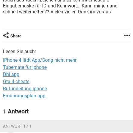
FACEBOOK
HARDWARE
Eingabemaske für ID und Kennwort... Kann mir jemand
schnell weiterhelfen?? Vielen vielen Dank im voraus.
Share
Lesen Sie auch:
IPhone 4 lädt App/Song nicht mehr
Tubemate für iphone
Dhl app
Gta 4 cheats
Rufumleitung iphone
Ernährungsplan app
1 Antwort
ANTWORT 1 / 1