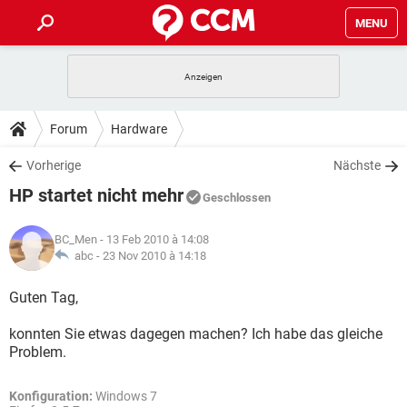
MENU
HOME
SPIELE
STREAMING
TIPPS & TRICKS
Forum
Hardware
ANDROID
IOS
SPIELE
STREAMING
DOWNLOADS
Vorherige
Nächste
WINDOWS 10
INSTAGRAM
ANDROID
IOS
HP startet nicht mehr
WHATSAPP
SPIELE
TIKTOK
STREAMING
Geschlossen
FORUM
WINDOWS 10
INSTAGRAM
FACEBOOK
ANDROID
HARDWARE
IOS
BC_Men
- 13 Feb 2010 à 14:08
WHATSAPP
SPIELE
TIKTOK
STREAMING
LEXIKON
abc -
23 Nov 2010 à 14:18
WINDOWS 10
INSTAGRAM
FACEBOOK
ANDROID
HARDWARE
IOS
WHATSAPP
SPIELE
TIKTOK
STREAMING
Guten Tag,
WINDOWS 10
INSTAGRAM
FACEBOOK
ANDROID
HARDWARE
IOS
konnten Sie etwas dagegen machen? Ich habe das gleiche
WHATSAPP
TIKTOK
Problem.
WINDOWS 10
INSTAGRAM
FACEBOOK
HARDWARE
WHATSAPP
TIKTOK
Konfiguration:
Windows 7