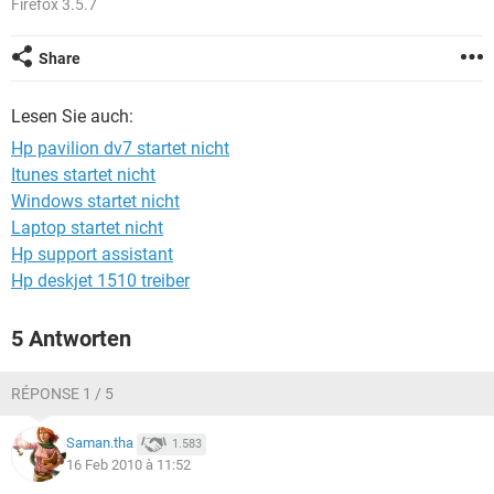
Firefox 3.5.7
FACEBOOK
HARDWARE
Share
Lesen Sie auch:
Hp pavilion dv7 startet nicht
Itunes startet nicht
Windows startet nicht
Laptop startet nicht
Hp support assistant
Hp deskjet 1510 treiber
5 Antworten
RÉPONSE 1 / 5
Saman.tha
1.583
16 Feb 2010 à 11:52