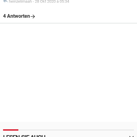
heinzelimaah
-
28 Okt 2020 à 05:34
4 Antworten