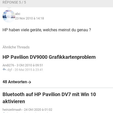
RÉPONSE 5 / 5
abc
23 Nov 2010 à 14:18
HP haben viele geräte, welches meinst du genau ?
Ähnliche Threads
HP Pavilion DV9000 Grafikkartenproblem
Andi276
-
3 Okt 2010 à 09:51
dgf
-
20 Mai 2015 à 23:41
48 Antworten
Bluetooth auf HP Pavilion DV7 mit Win 10
aktivieren
heinzelimaah
-
24 Okt 2020 à 01:02