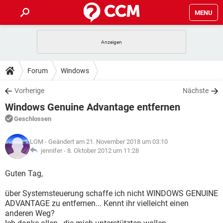
MENU
HOME
SPIELE
STREAMING
TIPPS & TRICKS
Forum
Windows
ANDROID
IOS
SPIELE
STREAMING
DOWNLOADS
Vorherige
Nächste
WINDOWS 10
INSTAGRAM
ANDROID
IOS
Windows Genuine Advantage entfernen
WHATSAPP
SPIELE
TIKTOK
STREAMING
FORUM
WINDOWS 10
INSTAGRAM
Geschlossen
FACEBOOK
ANDROID
HARDWARE
IOS
WHATSAPP
SPIELE
TIKTOK
STREAMING
LEXIKON
WINDOWS 10
LOM
- Geändert am 21. November 2018 um 03:10
INSTAGRAM
FACEBOOK
ANDROID
HARDWARE
IOS
jennifer -
8. Oktober 2012 um 11:28
WHATSAPP
SPIELE
TIKTOK
STREAMING
WINDOWS 10
INSTAGRAM
Guten Tag,
FACEBOOK
ANDROID
HARDWARE
IOS
WHATSAPP
TIKTOK
über Systemsteuerung schaffe ich nicht WINDOWS GENUINE
WINDOWS 10
INSTAGRAM
FACEBOOK
HARDWARE
ADVANTAGE zu entfernen... Kennt ihr vielleicht einen
WHATSAPP
TIKTOK
anderen Weg?