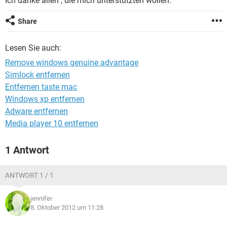
Ich danke allen , die mich unterstützten wollen.
FACEBOOK
HARDWARE
Share
Lesen Sie auch:
Remove windows genuine advantage
Simlock entfernen
Entfernen taste mac
Windows xp entfernen
Adware entfernen
Media player 10 entfernen
1 Antwort
ANTWORT 1 / 1
jennifer
8. Oktober 2012 um 11:28