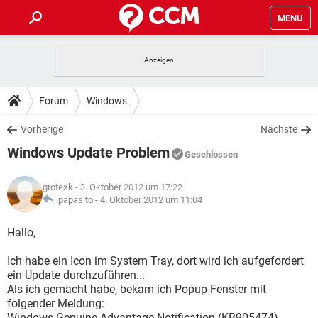
MENU
HOME
SPIELE
STREAMING
TIPPS & TRICKS
Forum
Windows
ANDROID
IOS
SPIELE
STREAMING
DOWNLOADS
Vorherige
Nächste
WINDOWS 10
INSTAGRAM
ANDROID
IOS
Windows Update Problem
WHATSAPP
SPIELE
TIKTOK
STREAMING
Geschlossen
FORUM
WINDOWS 10
INSTAGRAM
FACEBOOK
ANDROID
HARDWARE
IOS
grotesk
- 3. Oktober 2012 um 17:22
WHATSAPP
SPIELE
TIKTOK
STREAMING
LEXIKON
papasito -
4. Oktober 2012 um 11:04
WINDOWS 10
INSTAGRAM
FACEBOOK
ANDROID
HARDWARE
IOS
WHATSAPP
SPIELE
TIKTOK
STREAMING
Hallo,
WINDOWS 10
INSTAGRAM
FACEBOOK
ANDROID
HARDWARE
IOS
Ich habe ein Icon im System Tray, dort wird ich aufgefordert
WHATSAPP
TIKTOK
ein Update durchzuführen...
WINDOWS 10
INSTAGRAM
FACEBOOK
HARDWARE
Als ich gemacht habe, bekam ich Popup-Fenster mit
WHATSAPP
TIKTOK
folgender Meldung:
Windows Genuine Advantage Notification (KB905474)