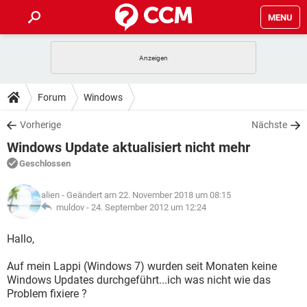
MENU
HOME
SPIELE
STREAMING
TIPPS & TRICKS
Forum
Windows
ANDROID
IOS
SPIELE
STREAMING
DOWNLOADS
Vorherige
Nächste
WINDOWS 10
INSTAGRAM
ANDROID
IOS
Windows Update aktualisiert nicht mehr
WHATSAPP
SPIELE
TIKTOK
STREAMING
FORUM
WINDOWS 10
INSTAGRAM
Geschlossen
FACEBOOK
ANDROID
HARDWARE
IOS
WHATSAPP
SPIELE
TIKTOK
STREAMING
LEXIKON
WINDOWS 10
alien
- Geändert am 22. November 2018 um 08:15
INSTAGRAM
FACEBOOK
ANDROID
HARDWARE
IOS
muldov -
24. September 2012 um 12:24
WHATSAPP
SPIELE
TIKTOK
STREAMING
WINDOWS 10
INSTAGRAM
Hallo,
FACEBOOK
ANDROID
HARDWARE
IOS
WHATSAPP
TIKTOK
Auf mein Lappi (Windows 7) wurden seit Monaten keine
WINDOWS 10
INSTAGRAM
FACEBOOK
HARDWARE
Windows Updates durchgeführt...ich was nicht wie das
WHATSAPP
TIKTOK
Problem fixiere ?