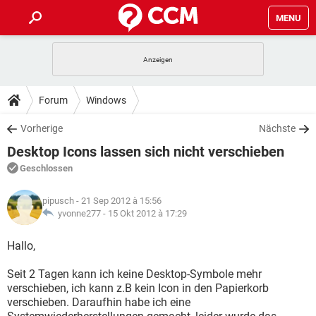
MENU
HOME
SPIELE
STREAMING
TIPPS & TRICKS
Forum
Windows
ANDROID
IOS
SPIELE
STREAMING
DOWNLOADS
Vorherige
Nächste
WINDOWS 10
INSTAGRAM
ANDROID
IOS
Desktop Icons lassen sich nicht verschieben
WHATSAPP
SPIELE
TIKTOK
STREAMING
FORUM
WINDOWS 10
INSTAGRAM
Geschlossen
FACEBOOK
ANDROID
HARDWARE
IOS
WHATSAPP
SPIELE
TIKTOK
STREAMING
LEXIKON
WINDOWS 10
pipusch
- 21 Sep 2012 à 15:56
INSTAGRAM
FACEBOOK
ANDROID
HARDWARE
IOS
yvonne277 -
15 Okt 2012 à 17:29
WHATSAPP
SPIELE
TIKTOK
STREAMING
WINDOWS 10
INSTAGRAM
Hallo,
FACEBOOK
ANDROID
HARDWARE
IOS
WHATSAPP
TIKTOK
Seit 2 Tagen kann ich keine Desktop-Symbole mehr
WINDOWS 10
INSTAGRAM
FACEBOOK
HARDWARE
verschieben, ich kann z.B kein Icon in den Papierkorb
WHATSAPP
TIKTOK
verschieben. Daraufhin habe ich eine