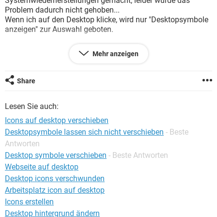
Systemwiederherstellungen gemacht, leider wurde das
FACEBOOK
HARDWARE
Problem dadurch nicht gehoben...
Wenn ich auf den Desktop klicke, wird nur "Desktopsymbole
anzeigen" zur Auswahl geboten.
Hat jemand einen Lösungsvorschlag oder einen tipp ?
Mehr anzeigen
Danke
Share
Lesen Sie auch:
Icons auf desktop verschieben
Desktopsymbole lassen sich nicht verschieben
- Beste
Antworten
Desktop symbole verschieben
- Beste Antworten
Webseite auf desktop
Desktop icons verschwunden
Arbeitsplatz icon auf desktop
Icons erstellen
Desktop hintergrund ändern