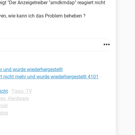
gt "Der Anzeigetreiber "amdkmdap" reagiert nicht
rven, wie kann ich das Problem beheben ?
hr und wurde wiederhergestellt
t nicht mehr und wurde wiederhergestellt 4101
-
icht
-
Tipps -TV
pps -Hardware
roid
ptop