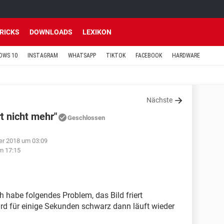
TRICKS
DOWNLOADS
LEXIKON
OWS 10
INSTAGRAM
WHATSAPP
TIKTOK
FACEBOOK
HARDWARE
Nächste
 nicht mehr"
Geschlossen
er 2018 um 03:09
m 17:15
ch habe folgendes Problem, das Bild friert
rd für einige Sekunden schwarz dann läuft wieder