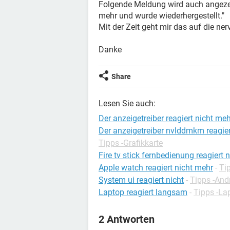
Folgende Meldung wird auch angezei
mehr und wurde wiederhergestellt."
Mit der Zeit geht mir das auf die ne
Danke
Share
Lesen Sie auch:
Der anzeigetreiber reagiert nicht me
Der anzeigetreiber nvlddmkm reagier
Tipps -Grafikkarte
Fire tv stick fernbedienung reagiert n
Apple watch reagiert nicht mehr
-
Ti
System ui reagiert nicht
-
Tipps -And
Laptop reagiert langsam
-
Tipps -La
2 Antworten