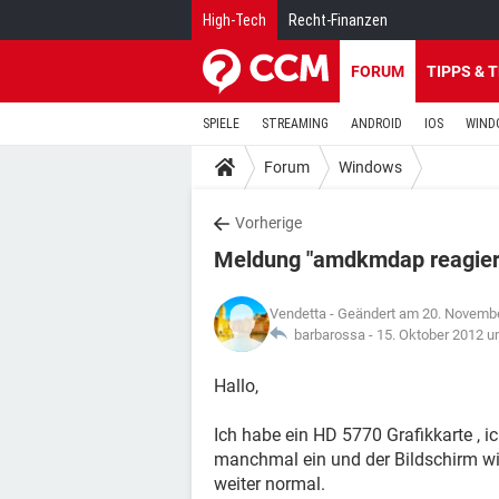
High-Tech
Recht-Finanzen
FORUM
TIPPS & 
SPIELE
STREAMING
ANDROID
IOS
WIND
Forum
Windows
Vorherige
Meldung "amdkmdap reagiert
Vendetta
- Geändert am 20. Novemb
barbarossa -
15. Oktober 2012 u
Hallo,
Ich habe ein HD 5770 Grafikkarte , i
manchmal ein und der Bildschirm wi
weiter normal.