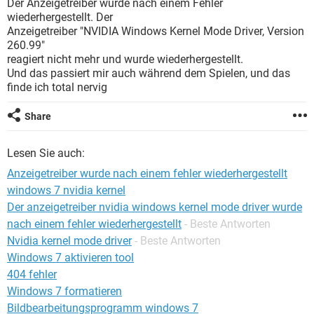
Der Anzeigetreiber wurde nach einem Fehler
FACEBOOK
HARDWARE
wiederhergestellt. Der
Anzeigetreiber "NVIDIA Windows Kernel Mode Driver, Version
260.99"
reagiert nicht mehr und wurde wiederhergestellt.
Und das passiert mir auch während dem Spielen, und das
finde ich total nervig
Share
Lesen Sie auch:
Anzeigetreiber wurde nach einem fehler wiederhergestellt
windows 7 nvidia kernel
Der anzeigetreiber nvidia windows kernel mode driver wurde
nach einem fehler wiederhergestellt
- Beste Antworten
Nvidia kernel mode driver
- Beste Antworten
Windows 7 aktivieren tool
404 fehler
Windows 7 formatieren
Bildbearbeitungsprogramm windows 7