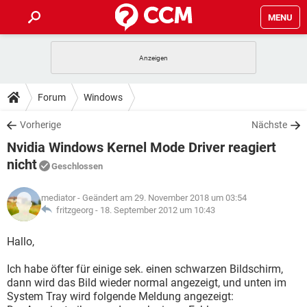
MENU
HOME
SPIELE
STREAMING
TIPPS & TRICKS
Forum
Windows
ANDROID
IOS
SPIELE
STREAMING
DOWNLOADS
Vorherige
Nächste
WINDOWS 10
INSTAGRAM
ANDROID
IOS
Nvidia Windows Kernel Mode Driver reagiert
WHATSAPP
SPIELE
TIKTOK
STREAMING
FORUM
WINDOWS 10
INSTAGRAM
nicht
Geschlossen
FACEBOOK
ANDROID
HARDWARE
IOS
WHATSAPP
SPIELE
TIKTOK
STREAMING
LEXIKON
WINDOWS 10
INSTAGRAM
mediator
- Geändert am 29. November 2018 um 03:54
FACEBOOK
ANDROID
HARDWARE
IOS
fritzgeorg -
18. September 2012 um 10:43
WHATSAPP
SPIELE
TIKTOK
STREAMING
WINDOWS 10
INSTAGRAM
Hallo,
FACEBOOK
ANDROID
HARDWARE
IOS
WHATSAPP
TIKTOK
WINDOWS 10
INSTAGRAM
Ich habe öfter für einige sek. einen schwarzen Bildschirm,
FACEBOOK
HARDWARE
dann wird das Bild wieder normal angezeigt, und unten im
WHATSAPP
TIKTOK
System Tray wird folgende Meldung angezeigt: