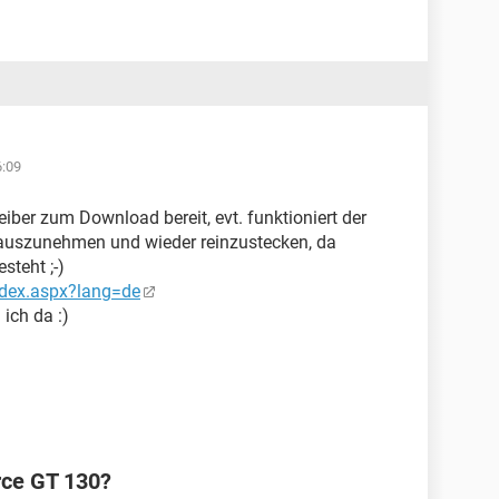
6:09
eiber zum Download bereit, evt. funktioniert der
 rauszunehmen und wieder reinzustecken, da
steht ;-)
ndex.aspx?lang=de
 ich da :)
rce GT 130?