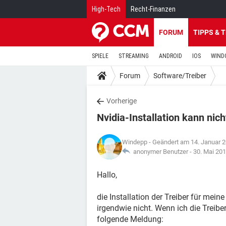
High-Tech
Recht-Finanzen
FORUM
TIPPS & 
SPIELE
STREAMING
ANDROID
IOS
WIND
Forum
Software/Treiber
Vorherige
Nvidia-Installation kann nic
Windepp
- Geändert am 14. Januar 
anonymer Benutzer -
30. Mai 20
Hallo,
die Installation der Treiber für mei
irgendwie nicht. Wenn ich die Treiber
folgende Meldung: