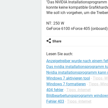
"Das NVIDIA Installationsprogramm k
konnte keine kompatible Grafikhardw
Wie soll ich vorgehen, um die Treiber
NT: 250 W
GeForce 6100 nForce 405 (onboard)
Share
Lesen Sie auch:
Anzeigetreiber wurde nach einem feh
Das nvidia installationsprogramm ka
Nvidia installationsprogramm kann n
Windows 7 aktivieren tool
-
Tipps -
Windows 7 formatieren
-
Tipps -Win
404 fehler
-
Tipps -Internet
Bildbearbeitungsprogramm window
Fehler 403
-
Tipps -Internet