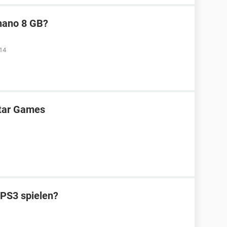
 nano 8 GB?
14
tar Games
 PS3 spielen?