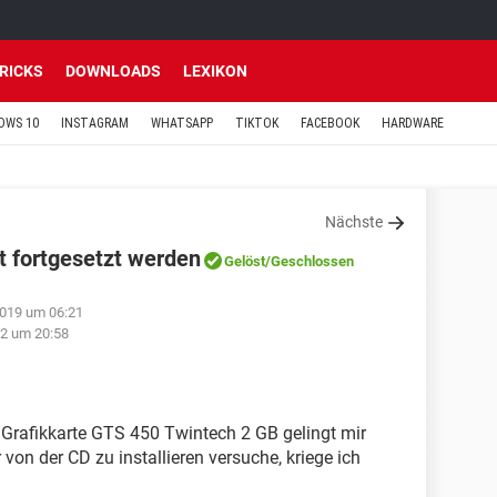
TRICKS
DOWNLOADS
LEXIKON
OWS 10
INSTAGRAM
WHATSAPP
TIKTOK
FACEBOOK
HARDWARE
Nächste
ht fortgesetzt werden
Gelöst
/Geschlossen
2019 um 06:21
12 um 20:58
ne Grafikkarte GTS 450 Twintech 2 GB gelingt mir
 von der CD zu installieren versuche, kriege ich