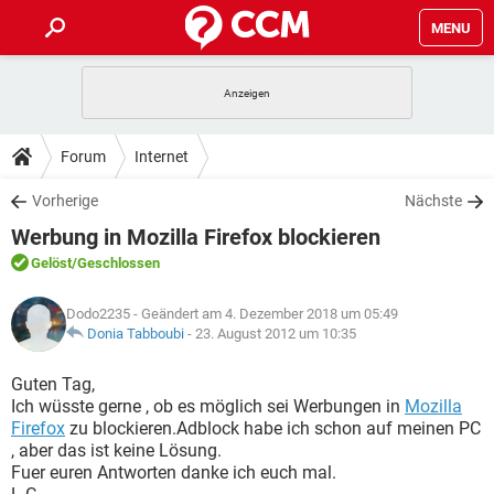
MENU
HOME
SPIELE
STREAMING
TIPPS & TRICKS
Forum
Internet
ANDROID
IOS
SPIELE
STREAMING
DOWNLOADS
Vorherige
Nächste
WINDOWS 10
INSTAGRAM
ANDROID
IOS
Werbung in Mozilla Firefox blockieren
WHATSAPP
SPIELE
TIKTOK
STREAMING
FORUM
WINDOWS 10
INSTAGRAM
Gelöst
/Geschlossen
FACEBOOK
ANDROID
HARDWARE
IOS
WHATSAPP
SPIELE
TIKTOK
STREAMING
LEXIKON
WINDOWS 10
Dodo2235
- Geändert am 4. Dezember 2018 um 05:49
INSTAGRAM
FACEBOOK
ANDROID
HARDWARE
IOS
Donia Tabboubi
-
23. August 2012 um 10:35
WHATSAPP
SPIELE
TIKTOK
STREAMING
WINDOWS 10
INSTAGRAM
Guten Tag,
FACEBOOK
ANDROID
HARDWARE
IOS
Ich wüsste gerne , ob es möglich sei Werbungen in
Mozilla
WHATSAPP
TIKTOK
Firefox
WINDOWS 10
zu blockieren.Adblock habe ich schon auf meinen PC
INSTAGRAM
FACEBOOK
HARDWARE
, aber das ist keine Lösung.
WHATSAPP
TIKTOK
Fuer euren Antworten danke ich euch mal.