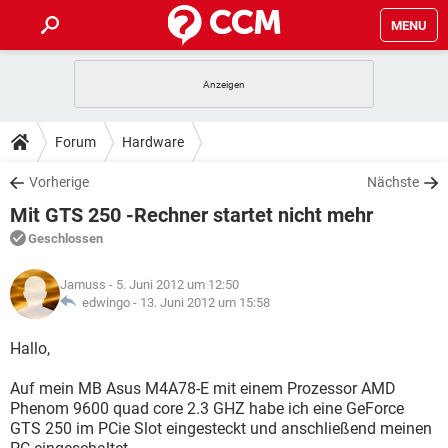
MENU
HOME
SPIELE
STREAMING
TIPPS & TRICKS
Forum
Hardware
ANDROID
IOS
SPIELE
STREAMING
DOWNLOADS
Vorherige
Nächste
WINDOWS 10
INSTAGRAM
ANDROID
IOS
Mit GTS 250 -Rechner startet nicht mehr
WHATSAPP
SPIELE
TIKTOK
STREAMING
FORUM
WINDOWS 10
INSTAGRAM
Geschlossen
FACEBOOK
ANDROID
HARDWARE
IOS
WHATSAPP
SPIELE
TIKTOK
STREAMING
LEXIKON
WINDOWS 10
Jamuss
- 5. Juni 2012 um 12:50
INSTAGRAM
FACEBOOK
ANDROID
HARDWARE
IOS
edwingo -
13. Juni 2012 um 15:58
WHATSAPP
SPIELE
TIKTOK
STREAMING
WINDOWS 10
INSTAGRAM
Hallo,
FACEBOOK
ANDROID
HARDWARE
IOS
WHATSAPP
TIKTOK
Auf mein MB Asus M4A78-E mit einem Prozessor AMD
WINDOWS 10
INSTAGRAM
FACEBOOK
HARDWARE
Phenom 9600 quad core 2.3 GHZ habe ich eine GeForce
WHATSAPP
TIKTOK
GTS 250 im PCie Slot eingesteckt und anschließend meinen