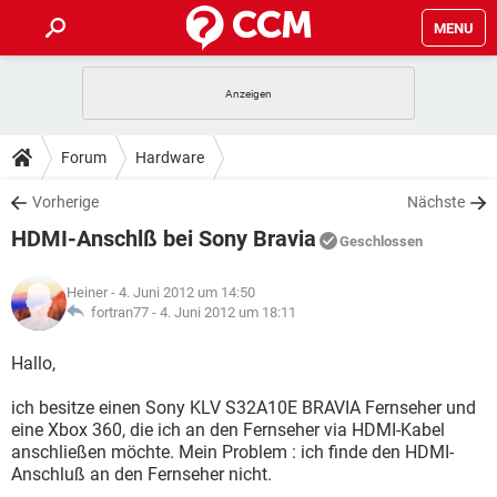
MENU
HOME
SPIELE
STREAMING
TIPPS & TRICKS
Forum
Hardware
ANDROID
IOS
SPIELE
STREAMING
DOWNLOADS
Vorherige
Nächste
WINDOWS 10
INSTAGRAM
ANDROID
IOS
HDMI-Anschlß bei Sony Bravia
WHATSAPP
SPIELE
TIKTOK
STREAMING
Geschlossen
FORUM
WINDOWS 10
INSTAGRAM
FACEBOOK
ANDROID
HARDWARE
IOS
Heiner
- 4. Juni 2012 um 14:50
WHATSAPP
SPIELE
TIKTOK
STREAMING
LEXIKON
fortran77 -
4. Juni 2012 um 18:11
WINDOWS 10
INSTAGRAM
FACEBOOK
ANDROID
HARDWARE
IOS
WHATSAPP
SPIELE
TIKTOK
STREAMING
Hallo,
WINDOWS 10
INSTAGRAM
FACEBOOK
ANDROID
HARDWARE
IOS
ich besitze einen Sony KLV S32A10E BRAVIA Fernseher und
WHATSAPP
TIKTOK
eine Xbox 360, die ich an den Fernseher via HDMI-Kabel
WINDOWS 10
INSTAGRAM
FACEBOOK
HARDWARE
anschließen möchte. Mein Problem : ich finde den HDMI-
WHATSAPP
TIKTOK
Anschluß an den Fernseher nicht.