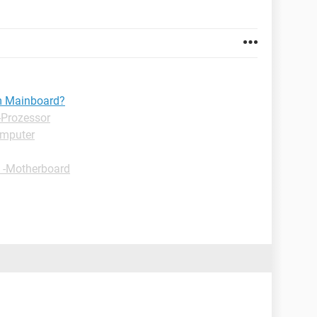
m Mainboard?
-Prozessor
omputer
 -Motherboard