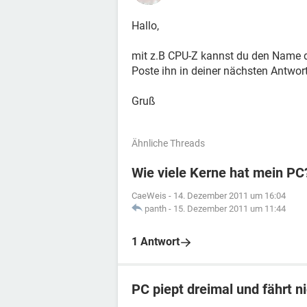
Hallo,
mit z.B CPU-Z kannst du den Name d
Poste ihn in deiner nächsten Antwort
Gruß
Ähnliche Threads
Wie viele Kerne hat mein PC
CaeWeis
-
14. Dezember 2011 um 16:04
panth
-
15. Dezember 2011 um 11:44
1 Antwort
PC piept dreimal und fährt n