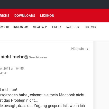
TRICKS
DOWNLOADS
LEXIKON
OWS 10
INSTAGRAM
WHATSAPP
TIKTOK
FACEBOOK
HARDWARE
Nächste
nicht mehr
Geschlossen
er 2018 um 04:55
14:34
t mehr an!
usgezogen habe , erkennt sie mein Macbook nicht
st das Problem nicht...
e besagt , dass der Zugang gesperrt ist , wenn ich