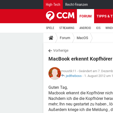
High-Tech
Recht-Finanzen
FORUM
TIPPS & 
SPIELE
STREAMING
ANDROID
IOS
WIND
Forum
MacOS
Vorherige
MacBook erkennt Kopfhörer 
moustik11
- Geändert am 7. Dezemb
jedtheboss
-
1. August 2012 um 
Guten Tag,
Macbook erkennt die Kopfhörer nich
Nachdem ich die die Kopfhörer hera
mehr; Ihn neu gestartet zu haben , lö
Außerdem kriege ich die Meldung , di