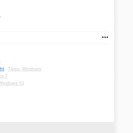
.
r
ht
-
Tipps -Windows
ws 7
-Windows 10