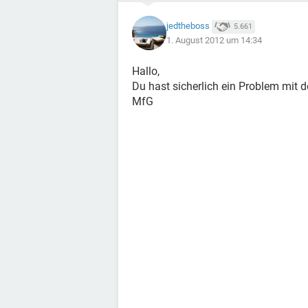
jedtheboss
5.661
1. August 2012 um 14:34
Hallo,
Du hast sicherlich ein Problem mit d
MfG