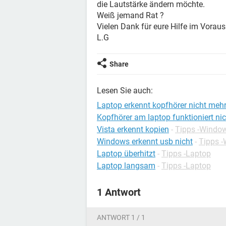
die Lautstärke ändern möchte.
Weiß jemand Rat ?
Vielen Dank für eure Hilfe im Voraus
L.G
Share
Lesen Sie auch:
Laptop erkennt kopfhörer nicht meh
Kopfhörer am laptop funktioniert nic
Vista erkennt kopien
-
Tipps -Windo
Windows erkennt usb nicht
-
Tipps 
Laptop überhitzt
-
Tipps -Laptop
Laptop langsam
-
Tipps -Laptop
1 Antwort
ANTWORT 1 / 1