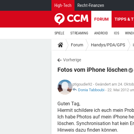
High-Tech
Recht-Finanzen
FORUM
TIPPS & 
SPIELE
STREAMING
ANDROID
IOS
WIND
Forum
Handys/PDA/GPS
Vorherige
Fotos vom iPhone löschen
ptigoudie92
- Geändert am 24. Oktob
Donia Tabboubi
-
22. Mai 2012 u
Guten Tag,
Hiermit schildere ich euch mein Pro
Ich habe Photos auf mein iPhone her
löschen. Synchronisation hat kein 
Hinweis dazu finden können.