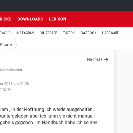
TRICKS
DOWNLOADS
LEXIKON
OWS 10
INSTAGRAM
WHATSAPP
TIKTOK
FACEBOOK
HARDWARE
iPhone
Nächste
Geschlossen
er 2018 um 01:08
m 12:18
blem , in der Hoffnung ich werde ausgeholfen.
untergeladen aber ich kann sie nicht manuell
Ergebnis gegeben. Im Handbuch habe ich keinen