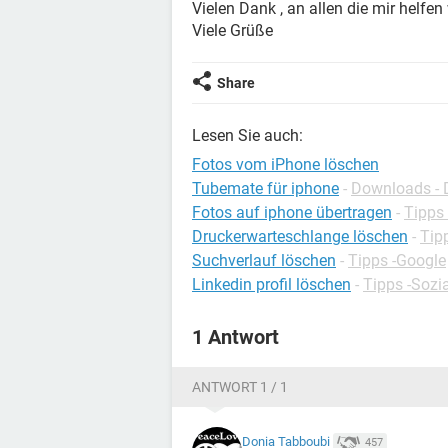
Vielen Dank , an allen die mir helfen
Viele Grüße
Share
Lesen Sie auch:
Fotos vom iPhone löschen
Tubemate für iphone
-
Downloads - 
Fotos auf iphone übertragen
-
Tipps
Druckerwarteschlange löschen
-
Tip
Suchverlauf löschen
-
Tipps -Google
Linkedin profil löschen
-
Tipps -Sozi
1 Antwort
ANTWORT 1 / 1
Donia Tabboubi
457