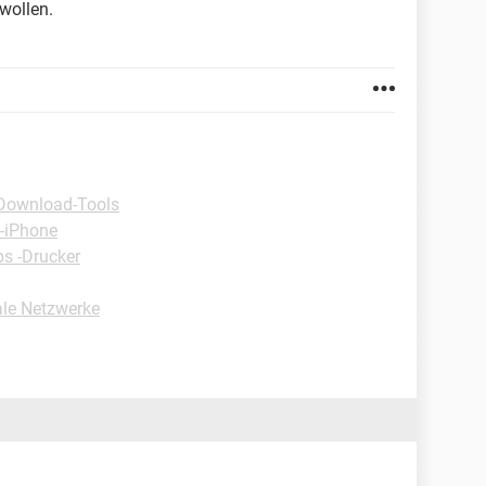
 wollen.
Download-Tools
 -iPhone
ps -Drucker
ale Netzwerke