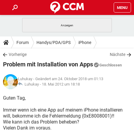
MENU
HOME
SPIELE
STREAMING
TIPPS & TRICKS
Forum
Handys/PDA/GPS
iPhone
ANDROID
IOS
SPIELE
STREAMING
DOWNLOADS
Vorherige
Nächste
WINDOWS 10
INSTAGRAM
ANDROID
IOS
Problem mit Installation von Apps
WHATSAPP
SPIELE
TIKTOK
STREAMING
Geschlossen
FORUM
WINDOWS 10
INSTAGRAM
FACEBOOK
ANDROID
HARDWARE
IOS
Luhukay
- Geändert am 24. Oktober 2018 um 01:13
WHATSAPP
SPIELE
TIKTOK
STREAMING
LEXIKON
Luhukay -
18. Mai 2012 um 18:18
WINDOWS 10
INSTAGRAM
FACEBOOK
ANDROID
HARDWARE
IOS
WHATSAPP
SPIELE
TIKTOK
STREAMING
Guten Tag,
WINDOWS 10
INSTAGRAM
FACEBOOK
ANDROID
HARDWARE
IOS
Immer wenn ich eine App auf meinem iPhone installieren
WHATSAPP
TIKTOK
will, bekomme ich die Fehlermeldung (0xE8008001)!!
WINDOWS 10
INSTAGRAM
FACEBOOK
HARDWARE
Wie kann ich das Problem beheben?
WHATSAPP
TIKTOK
Vielen Dank im voraus.