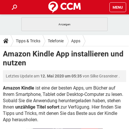
MENU
HOME
SPIELE
STREAMING
TIPPS & TRICKS
Tipps & Tricks
Telefonie
Apps
ANDROID
IOS
SPIELE
STREAMING
DOWNLOADS
Amazon Kindle App installieren und
WINDOWS 10
INSTAGRAM
ANDROID
IOS
nutzen
WHATSAPP
SPIELE
TIKTOK
STREAMING
FORUM
WINDOWS 10
INSTAGRAM
FACEBOOK
ANDROID
HARDWARE
IOS
Letztes Update am
12. Mai 2020 um 05:35
von
Silke Grasreiner
.
WHATSAPP
SPIELE
TIKTOK
STREAMING
LEXIKON
WINDOWS 10
INSTAGRAM
FACEBOOK
ANDROID
HARDWARE
IOS
Amazon Kindle
ist eine der besten Apps, um Bücher auf
WHATSAPP
SPIELE
TIKTOK
STREAMING
Ihrem Smartphone, Tablet oder Desktop-Computer zu lesen.
WINDOWS 10
INSTAGRAM
Sobald Sie die Anwendung heruntergeladen haben, stehen
FACEBOOK
ANDROID
HARDWARE
IOS
Ihnen
WHATSAPP
unzählige Titel sofort
zur Verfügung. Hier finden Sie
TIKTOK
WINDOWS 10
INSTAGRAM
Tipps und Tricks, mit denen Sie das Beste aus der Kindle
FACEBOOK
HARDWARE
App herausholen.
WHATSAPP
TIKTOK