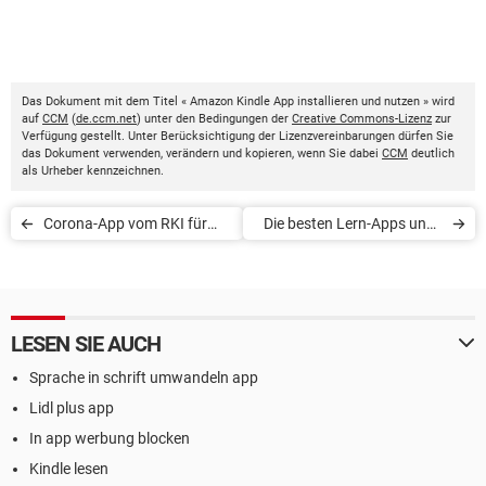
Das Dokument mit dem Titel « Amazon Kindle App installieren und nutzen » wird
auf
CCM
(
de.ccm.net
) unter den Bedingungen der
Creative Commons-Lizenz
zur
Verfügung gestellt. Unter Berücksichtigung der Lizenzvereinbarungen dürfen Sie
das Dokument verwenden, verändern und kopieren, wenn Sie dabei
CCM
deutlich
als Urheber kennzeichnen.
Corona-App vom RKI für
Die besten Lern-Apps und -
Fitnessarmbänder und
Tools für Kinder und
Smartwatches
Jugendliche
LESEN SIE AUCH
Sprache in schrift umwandeln app
Lidl plus app
In app werbung blocken
Kindle lesen