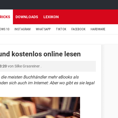
TRICKS
DOWNLOADS
LEXIKON
OWS 10
INSTAGRAM
WHATSAPP
TIKTOK
FACEBOOK
HARDWARE
 und kostenlos online lesen
3:20
von
Silke Grasreiner
.
n die meisten Buchhändler mehr eBooks als
den sich auch im Internet: Aber wo gibt es sie legal