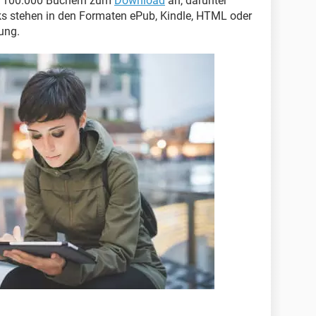
als 100.000 Büchern zum
Download
an, darunter
ks stehen in den Formaten ePub, Kindle, HTML oder
ung.