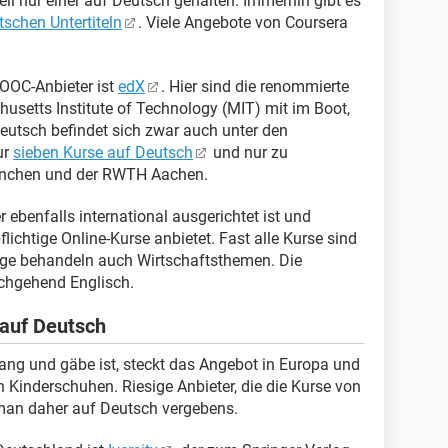
ll nur einer auf Deutsch gehalten. Immerhin gibt es
schen Untertiteln
. Viele Angebote von Coursera
MOOC-Anbieter ist
edX
. Hier sind die renommierte
usetts Institute of Technology (MIT) mit im Boot,
utsch befindet sich zwar auch unter den
ur
sieben Kurse auf Deutsch
und nur zu
nchen und der RWTH Aachen.
er ebenfalls international ausgerichtet ist und
lichtige Online-Kurse anbietet. Fast alle Kurse sind
nige behandeln auch Wirtschaftsthemen. Die
rchgehend Englisch.
 auf Deutsch
g und gäbe ist, steckt das Angebot in Europa und
 Kinderschuhen. Riesige Anbieter, die die Kurse von
 man daher auf Deutsch vergebens.