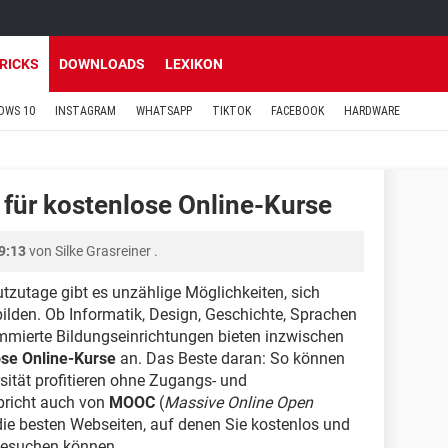
TRICKS
DOWNLOADS
LEXIKON
OWS 10
INSTAGRAM
WHATSAPP
TIKTOK
FACEBOOK
HARDWARE
 für kostenlose Online-Kurse
9:13
von
Silke Grasreiner
.
zutage gibt es unzählige Möglichkeiten, sich
lden. Ob Informatik, Design, Geschichte, Sprachen
ommierte Bildungseinrichtungen bieten inzwischen
ose Online-Kurse
an. Das Beste daran: So können
sität profitieren ohne Zugangs- und
richt auch von
MOOC
(
Massive Online Open
 die besten Webseiten, auf denen Sie kostenlos und
besuchen können.