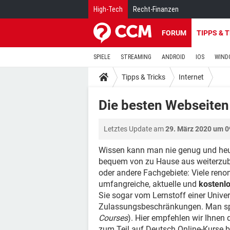
High-Tech
Recht-Finanzen
FORUM
TIPPS & 
SPIELE
STREAMING
ANDROID
IOS
WIND
Tipps & Tricks
Internet
Die besten Webseiten
Letztes Update am
29. März 2020 um 0
Wissen kann man nie genug und heut
bequem von zu Hause aus weiterzubi
oder andere Fachgebiete: Viele ren
umfangreiche, aktuelle und
kostenl
Sie sogar vom Lernstoff einer Univer
Zulassungsbeschränkungen. Man sp
Courses
). Hier empfehlen wir Ihnen
zum Teil auf Deutsch Online-Kurse 