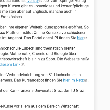
 Deutschland ist
Iversity
, der zum Springer-Verlag
tigen Kursen gibt es kostenlose und kostenfplichtige
ie meisten aber auf Englisch, manche auch in
 Französisch.
ben Ihre eigenen Weiterbildungsportale eröffnet. So
o-Plattner-Institut Online-Kurse zu verschiedenen
 im Angebot. Das Portal openHPI finden Sie
hier
.
chhochschule Lübeck sind thematisch breiter
ologie, Mathematik, Chemie und Biologie über
riebswirtschaft bis hin zu Sport. Die Webseite heißt
 diesem Link
.
 eine Verbundeinrichtung von 31 Hochschulen in
 Lernens. Das Kursangebot finden Sie
hier im Netz
.
t der Karl-Franzens-Universität Graz, der TU Graz
ne-Kurse vor allem aus dem Bereich Wirtschaft