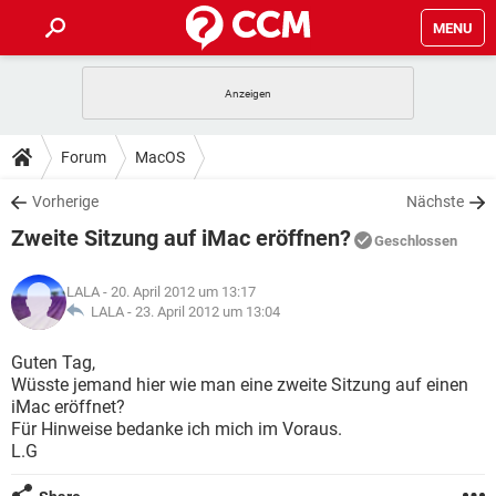
MENU
HOME
SPIELE
STREAMING
TIPPS & TRICKS
Forum
MacOS
ANDROID
IOS
SPIELE
STREAMING
DOWNLOADS
Vorherige
Nächste
WINDOWS 10
INSTAGRAM
ANDROID
IOS
Zweite Sitzung auf iMac eröffnen?
WHATSAPP
SPIELE
TIKTOK
STREAMING
Geschlossen
FORUM
WINDOWS 10
INSTAGRAM
FACEBOOK
ANDROID
HARDWARE
IOS
LALA
- 20. April 2012 um 13:17
WHATSAPP
SPIELE
TIKTOK
STREAMING
LEXIKON
LALA -
23. April 2012 um 13:04
WINDOWS 10
INSTAGRAM
FACEBOOK
ANDROID
HARDWARE
IOS
WHATSAPP
SPIELE
TIKTOK
STREAMING
Guten Tag,
WINDOWS 10
INSTAGRAM
Wüsste jemand hier wie man eine zweite Sitzung auf einen
FACEBOOK
ANDROID
HARDWARE
IOS
iMac eröffnet?
WHATSAPP
TIKTOK
Für Hinweise bedanke ich mich im Voraus.
WINDOWS 10
INSTAGRAM
FACEBOOK
HARDWARE
L.G
WHATSAPP
TIKTOK