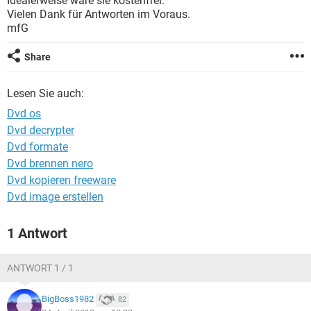
Idealerweise wäre sie kostenfrei.
FACEBOOK
HARDWARE
Vielen Dank für Antworten im Voraus.
mfG
Share
Lesen Sie auch:
Dvd os
Dvd decrypter
Dvd formate
Dvd brennen nero
Dvd kopieren freeware
Dvd image erstellen
1 Antwort
ANTWORT 1 / 1
BigBoss1982
82