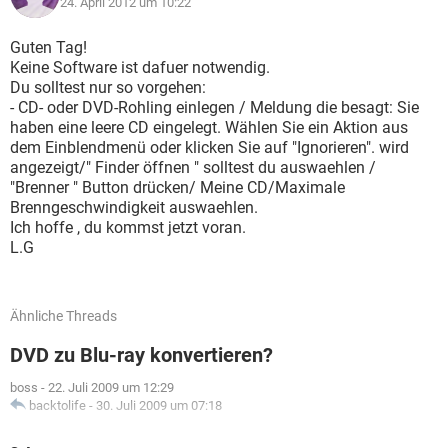
24. April 2012 um 10:22
Guten Tag!
Keine Software ist dafuer notwendig.
Du solltest nur so vorgehen:
- CD- oder DVD-Rohling einlegen / Meldung die besagt: Sie
haben eine leere CD eingelegt. Wählen Sie ein Aktion aus
dem Einblendmenü oder klicken Sie auf "Ignorieren". wird
angezeigt/" Finder öffnen " solltest du auswaehlen /
"Brenner " Button drücken/ Meine CD/Maximale
Brenngeschwindigkeit auswaehlen.
Ich hoffe , du kommst jetzt voran.
L.G
Ähnliche Threads
DVD zu Blu-ray konvertieren?
boss
-
22. Juli 2009 um 12:29
backtolife
-
30. Juli 2009 um 07:18