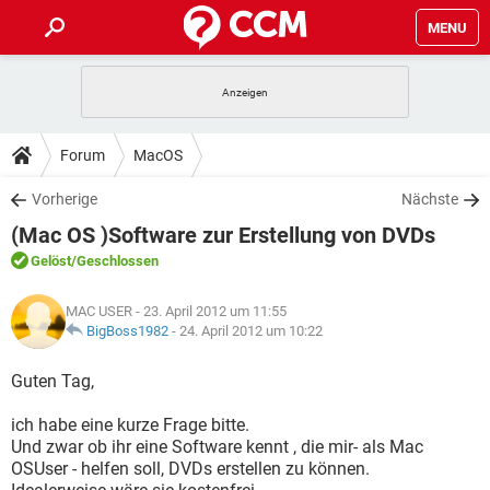
MENU
HOME
SPIELE
STREAMING
TIPPS & TRICKS
Forum
MacOS
ANDROID
IOS
SPIELE
STREAMING
DOWNLOADS
Vorherige
Nächste
WINDOWS 10
INSTAGRAM
ANDROID
IOS
(Mac OS )Software zur Erstellung von DVDs
WHATSAPP
SPIELE
TIKTOK
STREAMING
FORUM
WINDOWS 10
INSTAGRAM
Gelöst
/Geschlossen
FACEBOOK
ANDROID
HARDWARE
IOS
WHATSAPP
SPIELE
TIKTOK
STREAMING
LEXIKON
WINDOWS 10
MAC USER
- 23. April 2012 um 11:55
INSTAGRAM
FACEBOOK
ANDROID
HARDWARE
IOS
BigBoss1982
-
24. April 2012 um 10:22
WHATSAPP
SPIELE
TIKTOK
STREAMING
WINDOWS 10
INSTAGRAM
Guten Tag,
FACEBOOK
ANDROID
HARDWARE
IOS
WHATSAPP
TIKTOK
ich habe eine kurze Frage bitte.
WINDOWS 10
INSTAGRAM
FACEBOOK
HARDWARE
Und zwar ob ihr eine Software kennt , die mir- als Mac
WHATSAPP
TIKTOK
OSUser - helfen soll, DVDs erstellen zu können.