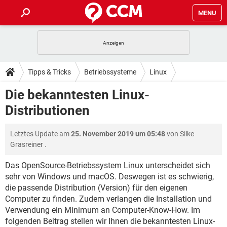
MENU
HOME
SPIELE
STREAMING
TIPPS & TRICKS
Tipps & Tricks
Betriebssysteme
Linux
ANDROID
IOS
SPIELE
STREAMING
DOWNLOADS
Die bekanntesten Linux-
WINDOWS 10
INSTAGRAM
ANDROID
IOS
Distributionen
WHATSAPP
SPIELE
TIKTOK
STREAMING
FORUM
WINDOWS 10
INSTAGRAM
FACEBOOK
ANDROID
HARDWARE
IOS
Letztes Update am
25. November 2019 um 05:48
von
Silke
WHATSAPP
SPIELE
TIKTOK
STREAMING
LEXIKON
WINDOWS 10
Grasreiner
.
INSTAGRAM
FACEBOOK
ANDROID
HARDWARE
IOS
WHATSAPP
SPIELE
TIKTOK
STREAMING
Das OpenSource-Betriebssystem Linux unterscheidet sich
WINDOWS 10
INSTAGRAM
sehr von Windows und macOS. Deswegen ist es schwierig,
FACEBOOK
ANDROID
HARDWARE
IOS
die passende Distribution (Version) für den eigenen
WHATSAPP
TIKTOK
WINDOWS 10
INSTAGRAM
Computer zu finden. Zudem verlangen die Installation und
FACEBOOK
HARDWARE
Verwendung ein Minimum an Computer-Know-How. Im
WHATSAPP
TIKTOK
folgenden Beitrag stellen wir Ihnen die bekanntesten Linux-