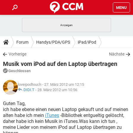
MENU
HOME
SPIELE
STREAMING
TIPPS & TRICKS
Forum
Handys/PDA/GPS
iPad/iPod
ANDROID
IOS
SPIELE
STREAMING
DOWNLOADS
Vorherige
Nächste
WINDOWS 10
INSTAGRAM
ANDROID
IOS
Musik vom iPod auf den Laptop übertragen
WHATSAPP
SPIELE
TIKTOK
STREAMING
FORUM
WINDOWS 10
INSTAGRAM
Geschlossen
FACEBOOK
ANDROID
HARDWARE
IOS
WHATSAPP
SPIELE
TIKTOK
STREAMING
LEXIKON
WINDOWS 10
loveipodtouch
- 27. März 2012 um 12:15
INSTAGRAM
FACEBOOK
ANDROID
HARDWARE
IOS
DIDI.T
-
28. März 2012 um 10:56
WHATSAPP
SPIELE
TIKTOK
STREAMING
WINDOWS 10
INSTAGRAM
Guten Tag,
FACEBOOK
ANDROID
HARDWARE
IOS
ich habe ebene einen neuen Laptop gekauft und auf meinen
WHATSAPP
TIKTOK
alten habe ich mein
WINDOWS 10
iTunes
-Bibliothek entgueltig gelöscht,
INSTAGRAM
FACEBOOK
HARDWARE
daher habe ich kein Musik in iTunes.Was kann ich tun ,
WHATSAPP
TIKTOK
meine Lieder von meinem iPod auf Laptop übertragen zu