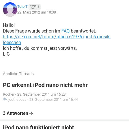
Toto.T
6
22. März 2012 um 10:38
Hallo!
Diese Frage wurde schon im
FAQ
beantwortet.
https://de.ccm.net/forum/affich-61976-ipod-6-musik-
loeschen
Ich hoffe , du kommst jetzt vorwärts.
L.G
Ähnliche Threads
PC erkennt iPod nano nicht mehr
Rocker
-
23. September 2011 um 16:23
jedtheboss
-
23. September 2011 um 16:44
3 Antworten
iPod nano funktioniert nicht