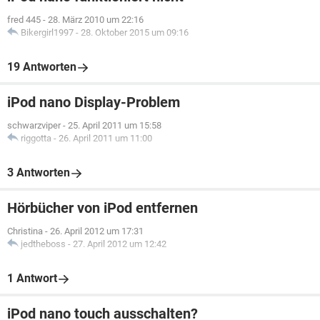
fred 445
-
28. März 2010 um 22:16
Bikergirl1997
-
28. Oktober 2015 um 09:16
19 Antworten
iPod nano Display-Problem
schwarzviper
-
25. April 2011 um 15:58
riggotta
-
26. April 2011 um 11:00
3 Antworten
Hörbücher von iPod entfernen
Christina
-
26. April 2012 um 17:31
jedtheboss
-
27. April 2012 um 12:42
1 Antwort
iPod nano touch ausschalten?