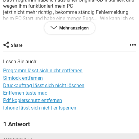
FACEBOOK
HARDWARE
wegen ihm funktioniert mein PC
jetzt nicht mehr richtig , bekomme ständig Fehlermeldung
beim PC-Start und habe eine menge Bugs.... Wie kann ich es
endgültig und sauber entfernen ?
Mehr anzeigen
Danke
Share
Lesen Sie auch:
Programm lässt sich nicht entfernen
Simlock entfernen
Druckauftrag lässt sich nicht löschen
Entfernen taste mac
Pdf kopierschutz entfernen
Iphone lässt sich nicht entsperren
1 Antwort