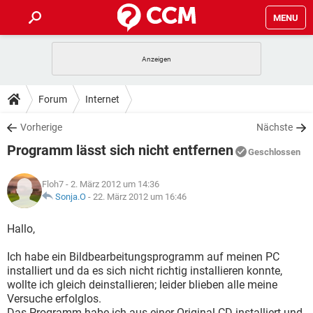
MENU
HOME
SPIELE
STREAMING
TIPPS & TRICKS
Forum
Internet
ANDROID
IOS
SPIELE
STREAMING
DOWNLOADS
Vorherige
Nächste
WINDOWS 10
INSTAGRAM
ANDROID
IOS
Programm lässt sich nicht entfernen
WHATSAPP
SPIELE
TIKTOK
STREAMING
Geschlossen
FORUM
WINDOWS 10
INSTAGRAM
FACEBOOK
ANDROID
HARDWARE
IOS
Floh7
- 2. März 2012 um 14:36
WHATSAPP
SPIELE
TIKTOK
STREAMING
LEXIKON
Sonja.O
-
22. März 2012 um 16:46
WINDOWS 10
INSTAGRAM
FACEBOOK
ANDROID
HARDWARE
IOS
WHATSAPP
SPIELE
TIKTOK
STREAMING
Hallo,
WINDOWS 10
INSTAGRAM
FACEBOOK
ANDROID
HARDWARE
IOS
Ich habe ein Bildbearbeitungsprogramm auf meinen PC
WHATSAPP
TIKTOK
installiert und da es sich nicht richtig installieren konnte,
WINDOWS 10
INSTAGRAM
FACEBOOK
HARDWARE
wollte ich gleich deinstallieren; leider blieben alle meine
WHATSAPP
TIKTOK
Versuche erfolglos.
Das Programm habe ich aus einer Original-CD installiert und