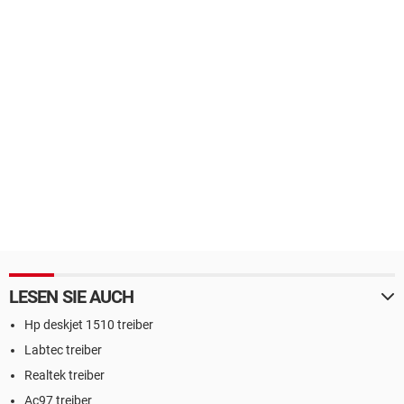
LESEN SIE AUCH
Hp deskjet 1510 treiber
Labtec treiber
Realtek treiber
Ac97 treiber