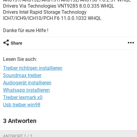
FACEBOOK
HARDWARE
Drivers Via Technologies VNT9285 8.0.0.335 WHQL
Drivers Intel Rapid Storage Technology
ICH7/ICH9/ICH10/PCH F6 11.0.0.1032 WHQL
Danke für eure Hilfe !
Share
Lesen Sie auch:
Treiber richtigen installieren
Soundmax treiber
Audiogerät installieren
Whatsapp installieren
Treiber lexmark x0
Usb treiber win98
3 Antworten
ANTWORT 1 / 3