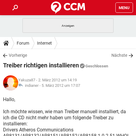
MENU
HOME
SPIELE
STREAMING
TIPPS & TRICKS
Forum
Internet
ANDROID
IOS
SPIELE
STREAMING
DOWNLOADS
Vorherige
Nächste
WINDOWS 10
INSTAGRAM
ANDROID
IOS
Treiber richtigen installieren
WHATSAPP
SPIELE
TIKTOK
STREAMING
Geschlossen
FORUM
WINDOWS 10
INSTAGRAM
FACEBOOK
ANDROID
HARDWARE
IOS
Yakuza87
- 2. März 2012 um 14:19
WHATSAPP
SPIELE
TIKTOK
STREAMING
LEXIKON
indianer -
5. März 2012 um 17:07
WINDOWS 10
INSTAGRAM
FACEBOOK
ANDROID
HARDWARE
IOS
WHATSAPP
SPIELE
TIKTOK
STREAMING
Hallo,
WINDOWS 10
INSTAGRAM
FACEBOOK
ANDROID
HARDWARE
IOS
Ich möchte wissen, wie man Treiber manuell installiert, da
WHATSAPP
TIKTOK
ich die CD nicht mehr haben um folgende Treiber zu
WINDOWS 10
INSTAGRAM
FACEBOOK
HARDWARE
installieren:
WHATSAPP
TIKTOK
Drivers Atheros Communications
AR8131/AR8132/AR8151/AR8152/AR8158 1.0.2.51 WHQL