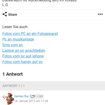
Danke euch für Rückmeldung (en) im Voraus.
FACEBOOK
HARDWARE
L.G
Share
Lesen Sie auch:
Fotos vom PC an ein Fotoapparat
Pc an musikanlage
Sms vom pc
Laptop an pc anschließen
Fotos vom pc auf iphone
Fotos vom handy auf pc
1 Antwort
ANTWORT 1 / 1
Saman.tha
1.583
18. Januar 2012 um 17:28