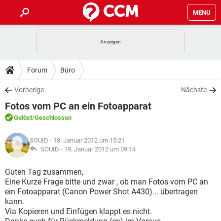
MENU
HOME
SPIELE
STREAMING
TIPPS & TRICKS
Forum
Büro
ANDROID
IOS
SPIELE
STREAMING
DOWNLOADS
Vorherige
Nächste
WINDOWS 10
INSTAGRAM
ANDROID
IOS
Fotos vom PC an ein Fotoapparat
WHATSAPP
SPIELE
TIKTOK
STREAMING
FORUM
WINDOWS 10
INSTAGRAM
Gelöst
/Geschlossen
FACEBOOK
ANDROID
HARDWARE
IOS
WHATSAPP
SPIELE
TIKTOK
STREAMING
LEXIKON
WINDOWS 10
SOUID
- 18. Januar 2012 um 15:21
INSTAGRAM
FACEBOOK
ANDROID
HARDWARE
IOS
SOUID -
19. Januar 2012 um 09:14
WHATSAPP
SPIELE
TIKTOK
STREAMING
WINDOWS 10
INSTAGRAM
Guten Tag zusammen,
FACEBOOK
ANDROID
HARDWARE
IOS
Eine Kurze Frage bitte und zwar , ob man Fotos vom PC an
WHATSAPP
TIKTOK
ein Fotoapparat (Canon Power Shot A430)... übertragen
WINDOWS 10
INSTAGRAM
FACEBOOK
HARDWARE
kann.
WHATSAPP
TIKTOK
Via Kopieren und Einfügen klappt es nicht.