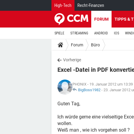
High-Tech
Recht-Finanzen
FORUM
TIPPS & 
SPIELE
STREAMING
ANDROID
IOS
WIND
Forum
Büro
Vorherige
Excel -Datei in PDF konverti
PHONIX
- 19. Januar 2012 um 13:39
BigBoss1982
-
23. Januar 2012 
Guten Tag,
Ich würde gerne eine vielseitige Excel
wollen.
Weiß man , wie ich vorgehen soll ?