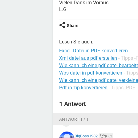
Vielen Dank im Voraus.
L.G
Share
Lesen Sie auch:
Excel -Datei in PDF konvertieren
Xml datei aus pdf erstellen
-
Tipps -
Wie kann ich eine pdf datei bearbeit
Wps datei in pdf konvertieren
-
Tipp
Wie kann ich eine pdf datei verklein
Pdf in zip konvertieren
-
Tipps -PDF
1 Antwort
ANTWORT 1 / 1
BigBoss1982
82