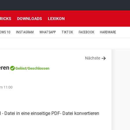
TRICKS
DOWNLOADS
LEXIKON
OWS 10
INSTAGRAM
WHATSAPP
TIKTOK
FACEBOOK
HARDWARE
Nächste
eren
Gelöst
/Geschlossen
um 11:00
 - Datei in eine einseitige PDF- Datei konvertieren