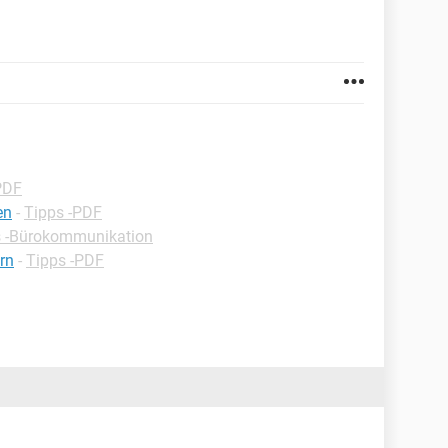
PDF
en
-
Tipps -PDF
s -Bürokommunikation
ern
-
Tipps -PDF