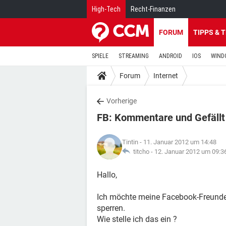
High-Tech
Recht-Finanzen
FORUM
TIPPS & 
SPIELE
STREAMING
ANDROID
IOS
WIND
Forum
Internet
Vorherige
FB: Kommentare und Gefällt
Tintin
- 11. Januar 2012 um 14:48
titcho -
12. Januar 2012 um 09:3
Hallo,
Ich möchte meine Facebook-Freunde 
sperren.
Wie stelle ich das ein ?