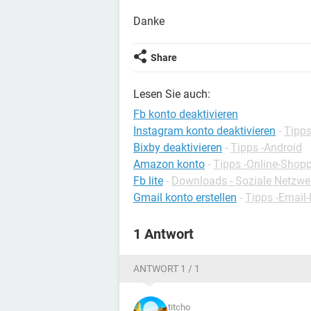
Danke
Share
Lesen Sie auch:
Fb konto deaktivieren
Instagram konto deaktivieren
-
Tipps
Bixby deaktivieren
-
Tipps -Android
Amazon konto
-
Tipps -Online-Shop
Fb lite
-
Downloads - Soziale Netzwe
Gmail konto erstellen
-
Tipps -Email-
1 Antwort
ANTWORT 1 / 1
titcho