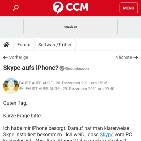
MENU
HOME
SPIELE
STREAMING
TIPPS & TRICKS
Forum
Software/Treiber
ANDROID
IOS
SPIELE
STREAMING
DOWNLOADS
Vorherige
Nächste
WINDOWS 10
INSTAGRAM
ANDROID
IOS
Skype aufs iPhone?
WHATSAPP
SPIELE
TIKTOK
STREAMING
Geschlossen
FORUM
WINDOWS 10
INSTAGRAM
FACEBOOK
ANDROID
HARDWARE
IOS
FAUST AUFS AUGE
- 28. Dezember 2011 um 15:16
WHATSAPP
SPIELE
TIKTOK
STREAMING
LEXIKON
FAUST AUFS AUGE -
29. Dezember 2011 um 09:40
WINDOWS 10
INSTAGRAM
FACEBOOK
ANDROID
HARDWARE
IOS
WHATSAPP
SPIELE
TIKTOK
STREAMING
Guten Tag,
WINDOWS 10
INSTAGRAM
FACEBOOK
ANDROID
HARDWARE
IOS
Kurze Frage bitte.
WHATSAPP
TIKTOK
WINDOWS 10
INSTAGRAM
FACEBOOK
HARDWARE
Ich habe mir iPhone besorgt. Darauf hat man klarerweise
WHATSAPP
TIKTOK
Skpe installiert bekommen . Ich weiß , dass
Skype
vom PC
kostenlos ist . Aber Aufs iPhone? Ist es auch kostenlos?