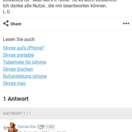
FACEBOOK
HARDWARE
Ich danke alle Nutze , die mir beantworten können.
L.G
Share
Lesen Sie auch:
Skype aufs iPhone?
Skype portable
Tubemate für iphone
Skype löschen
Rufumleitung iphone
Skype mac
1 Antwort
ANTWORT 1 / 1
Saman.tha
1.583