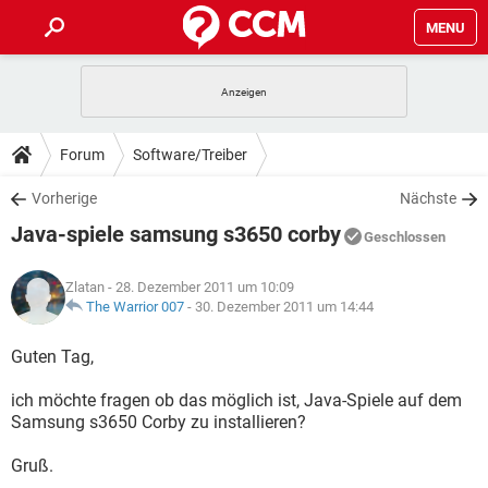
MENU
HOME
SPIELE
STREAMING
TIPPS & TRICKS
Forum
Software/Treiber
ANDROID
IOS
SPIELE
STREAMING
DOWNLOADS
Vorherige
Nächste
WINDOWS 10
INSTAGRAM
ANDROID
IOS
Java-spiele samsung s3650 corby
WHATSAPP
SPIELE
TIKTOK
STREAMING
Geschlossen
FORUM
WINDOWS 10
INSTAGRAM
FACEBOOK
ANDROID
HARDWARE
IOS
Zlatan
- 28. Dezember 2011 um 10:09
WHATSAPP
SPIELE
TIKTOK
STREAMING
LEXIKON
The Warrior 007
-
30. Dezember 2011 um 14:44
WINDOWS 10
INSTAGRAM
FACEBOOK
ANDROID
HARDWARE
IOS
WHATSAPP
SPIELE
TIKTOK
STREAMING
Guten Tag,
WINDOWS 10
INSTAGRAM
FACEBOOK
ANDROID
HARDWARE
IOS
ich möchte fragen ob das möglich ist, Java-Spiele auf dem
WHATSAPP
TIKTOK
Samsung s3650 Corby zu installieren?
WINDOWS 10
INSTAGRAM
FACEBOOK
HARDWARE
WHATSAPP
TIKTOK
Gruß.