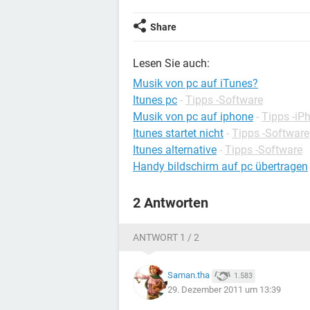
Share
Lesen Sie auch:
Musik von pc auf iTunes?
Itunes pc
-
Tipps -Software
Musik von pc auf iphone
-
Tipps -iP
Itunes startet nicht
-
Tipps -Software
Itunes alternative
-
Tipps -Software
Handy bildschirm auf pc übertragen
2 Antworten
ANTWORT 1 / 2
Saman.tha
1.583
29. Dezember 2011 um 13:39