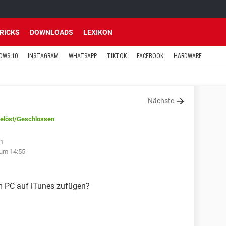
TRICKS
DOWNLOADS
LEXIKON
OWS 10
INSTAGRAM
WHATSAPP
TIKTOK
FACEBOOK
HARDWARE
Nächste
elöst
/Geschlossen
41
um 14:55
m PC auf iTunes zufügen?