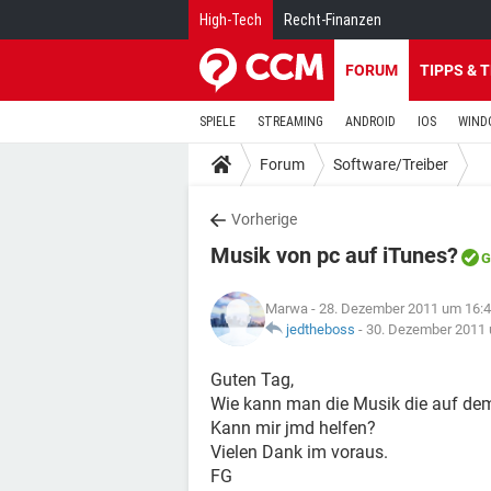
High-Tech
Recht-Finanzen
FORUM
TIPPS & 
SPIELE
STREAMING
ANDROID
IOS
WIND
Forum
Software/Treiber
Vorherige
Musik von pc auf iTunes?
G
Marwa
- 28. Dezember 2011 um 16:
jedtheboss
-
30. Dezember 2011 
Guten Tag,
Wie kann man die Musik die auf de
Kann mir jmd helfen?
Vielen Dank im voraus.
FG