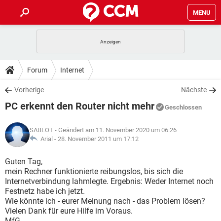
MENU
HOME
SPIELE
STREAMING
TIPPS & TRICKS
Forum
Internet
ANDROID
IOS
SPIELE
STREAMING
DOWNLOADS
Vorherige
Nächste
WINDOWS 10
INSTAGRAM
ANDROID
IOS
PC erkennt den Router nicht mehr
WHATSAPP
SPIELE
TIKTOK
STREAMING
Geschlossen
FORUM
WINDOWS 10
INSTAGRAM
FACEBOOK
ANDROID
HARDWARE
IOS
SABLOT
- Geändert am 11. November 2020 um 06:26
WHATSAPP
SPIELE
TIKTOK
STREAMING
LEXIKON
Arial -
28. November 2011 um 17:12
WINDOWS 10
INSTAGRAM
FACEBOOK
ANDROID
HARDWARE
IOS
WHATSAPP
SPIELE
TIKTOK
STREAMING
Guten Tag,
WINDOWS 10
INSTAGRAM
mein Rechner funktionierte reibungslos, bis sich die
FACEBOOK
ANDROID
HARDWARE
IOS
Internetverbindung lahmlegte. Ergebnis: Weder Internet noch
WHATSAPP
TIKTOK
Festnetz habe ich jetzt.
WINDOWS 10
INSTAGRAM
FACEBOOK
HARDWARE
Wie könnte ich - eurer Meinung nach - das Problem lösen?
WHATSAPP
TIKTOK
Vielen Dank für eure Hilfe im Voraus.
MfG