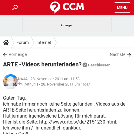
MENU
HOME
SPIELE
STREAMING
TIPPS & TRICKS
Forum
Internet
ANDROID
IOS
SPIELE
STREAMING
DOWNLOADS
Vorherige
Nächste
WINDOWS 10
INSTAGRAM
ANDROID
IOS
ARTE -Videos herunterladen?
WHATSAPP
SPIELE
TIKTOK
STREAMING
Geschlossen
FORUM
WINDOWS 10
INSTAGRAM
FACEBOOK
ANDROID
HARDWARE
IOS
NAJA
- 28. November 2011 um 11:53
WHATSAPP
SPIELE
TIKTOK
STREAMING
LEXIKON
Arthur.H -
28. November 2011 um 16:47
WINDOWS 10
INSTAGRAM
FACEBOOK
ANDROID
HARDWARE
IOS
WHATSAPP
SPIELE
TIKTOK
STREAMING
Guten Tag,
WINDOWS 10
INSTAGRAM
ich habe immer noch keine Seite gefunden , Videos aus de
FACEBOOK
ANDROID
HARDWARE
IOS
ARTE-Seite herunterladen zu können.
WHATSAPP
TIKTOK
Hat jemand irgendwelche Lösung für mich parat.
WINDOWS 10
INSTAGRAM
FACEBOOK
HARDWARE
Hier ist die Seite: http://www.arte.tv/de/2151230.html.
WHATSAPP
TIKTOK
Ich wäre ihm / Ihr unendlich dankbar.
Lieben Gruß